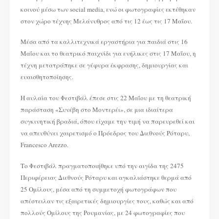
κοινού μέσω των social media, ενώ οι φωτογραφίες εκτέθηκαν
στον χώρο τέχνης Μελάνυθρος από τις 12 έως τις 17 Μαΐου.
Μέσα από τα καλλιτεχνικά εργαστήρια για παιδιά στις 16
Μαΐου και το θεατρικό παιχνίδι για ενήλικες στις 17 Μαΐου, η
τέχνη μετατράπηκε σε γέφυρα έκφρασης, δημιουργίας και
ευαισθητοποίησης.
Η αυλαία του Φεστιβάλ έπεσε στις 22 Μαΐου με τη θεατρική
παράσταση «Συνέβη στο Μοντερέι», σε μια ιδιαίτερα
συγκινητική βραδιά, όπου είχαμε την τιμή να παρευρεθεί και
να απευθύνει χαιρετισμό ο Πρόεδρος του Διεθνούς Ρόταρυ,
Francesco Arezzo.
Το Φεστιβάλ πραγματοποιήθηκε υπό την αιγίδα της 2475
Περιφέρειας Διεθνούς Ρόταρυ και αγκαλιάστηκε θερμά από
25 Ομίλους, μέσα από τη συμμετοχή φωτογράφων που
απέστειλαν τις εξαιρετικές δημιουργίες τους, καθώς και από
πολλούς Ομίλους της Ρουμανίας, με 24 φωτογραφίες που