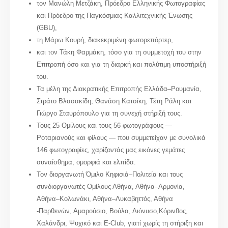
τον Μανώλη Μετζάκη, Πρόεδρο Ελληνικής Φωτογραφίας
και Πρόεδρο της Παγκόσμιας Καλλιτεχνικής Ένωσης
(GBU),
τη Μάρω Κουρή, διακεκριμένη φωτορεπόρτερ,
και τον Τάκη Φαρμάκη, τόσο για τη συμμετοχή του στην
Επιτροπή όσο και για τη διαρκή και πολύτιμη υποστήριξή
του.
Τα μέλη της Διακρατικής Επιτροπής Ελλάδα–Ρουμανία,
Στράτο Βλασακίδη, Θανάση Κατσίκη, Τέτη Ράλη και
Γιώργο Σταυρόπουλο για τη συνεχή στήριξή τους.
Τους 25 Ομίλους και τους 56 φωτογράφους —
Ροταριανούς και φίλους — που συμμετείχαν με συνολικά
146 φωτογραφίες, χαρίζοντάς μας εικόνες γεμάτες
συναίσθημα, ομορφιά και ελπίδα.
Τον διοργανωτή Όμιλο Κηφισιά–Πολιτεία και τους
συνδιοργανωτές Ομίλους Αθήνα, Αθήνα–Αρμονία,
Αθήνα–Κολωνάκι, Αθήνα–Λυκαβηττός, Αθήνα
-Παρθενών, Αμαρούσιο, Βούλα, Διόνυσο,Κόρινθος,
Χαλάνδρι, Ψυχικό και E-Club, γιατί χωρίς τη στήριξη και