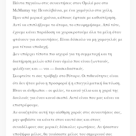
STEPHANIE
Πάντα πηγαίνω στις συναντήσεις στον Όμιλό μου στο
A.
URCHICK
McMurray της Πενσυλβάνια, με ένα χαμόγελο στα χείλη.
Πριν από μερικά χρόνια, κάποιος έφτασε με καθυστέρηση.
Αντί να επιπλήξουμε το άτομο, το επευφημήσαμε. Από τότε,
έχουμε κάνει παράδοση να χειροκροτούμε όλα τα μέλη όταν
φτάνουν για συναντήσεις. Είναι δύσκολο να μη χαμογελάς με
μια τέτοια υποδοχή.
Δεν υπάρχει τίποτα πιο ισχυρό για τη συμμετοχή και τη
διατήρηση μελών από έναν όμιλο που είναι ζωντανός,
φιλόξενος και — ναι — διασκεδαστικός.
Σκεφτείτε τι σας τράβηξε στο Ρόταρυ. Οι πιθανότητες είναι
ότι δεν ήταν μόνο η προσφορά ή η επαγγελματική δικτύωση.
Ήταν οι άνθρωποι – οι φιλίες, το κοινό γέλιο και η χαρά της
δουλειάς για έναν κοινό σκοπό. Αυτό είναι που μας κάνει να
επιστρέφουμε.
Αν αναζητάτε αυτή την αίσθηση χαράς στις συναντήσεις σας,
μην φοβάστε να κάνετε στον εαυτό σας και στους
συναδέλφους σας μερικές δύσκολες ερωτήσεις. Αν ήσασταν
υποψήφιο μέλος, θα γινόσαστε μέλος του σημερινού σας