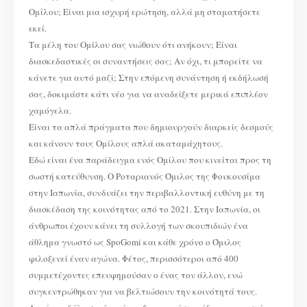
Ομίλου; Είναι μια ισχυρή ερώτηση, αλλά μη σταματήσετε
εκεί.
Τα μέλη του Ομίλου σας νιώθουν ότι ανήκουν; Είναι
διασκεδαστικές οι συναντήσεις σας; Αν όχι, τι μπορείτε να
κάνετε για αυτό μαζί; Στην επόμενη συνάντηση ή εκδήλωσή
σας, δοκιμάστε κάτι νέο για να αναδείξετε μερικά επιπλέον
χαμόγελα.
Είναι τα απλά πράγματα που δημιουργούν διαρκείς δεσμούς
και κάνουν τους Ομίλους απλά ακαταμάχητους.
Εδώ είναι ένα παράδειγμα ενός Ομίλου που κινείται προς τη
σωστή κατεύθυνση. Ο Ροταριανός Όμιλος της Φουκουσίμα
στην Ιαπωνία, συνδυάζει την περιβαλλοντική ευθύνη με τη
διασκέδαση της κοινότητας από το 2021. Στην Ιαπωνία, οι
άνθρωποι έχουν κάνει τη συλλογή των σκουπιδιών ένα
άθλημα γνωστό ως SpoGomi και κάθε χρόνο ο Όμιλος
φιλοξενεί έναν αγώνα. Φέτος, περισσότεροι από 400
συμμετέχοντες επευφημούσαν ο ένας τον άλλον, ενώ
συγκεντρώθηκαν για να βελτιώσουν την κοινότητά τους.