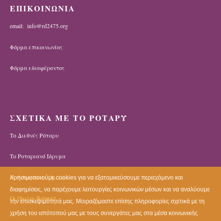
ΕΠΙΚΟΙΝΩΝΙΑ
email: info@rd2475.org
Φόρμα επικοινωνίας
Φόρμα εδιαφέροντος
ΣΧΕΤΙΚΑ ΜΕ ΤΟ ΡΟΤΑΡΥ
Το Διεθνές Ρόταρυ
Το Ροταριανό Ίδρυμα
Οι Ροταριανοί Όμιλοι
Χρησιμοποιούμε cookies για να εξατομικεύσουμε περιεχόμενο και
διαφημίσεις, να παρέχουμε λειτουργίες κοινωνικών μέσων και να αναλύουμε
Οι Όμιλοι Rotaract
την επισκεψιμότητά μας. Μοιραζόμαστε επίσης πληροφορίες σχετικά με τη
χρήση του ιστότοπού μας με τους συνεργάτες μας στα μέσα κοινωνικής