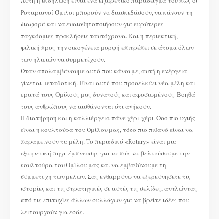
Αυτή η εκδήλωση είναι ένα εξαιρετικό παράδειγμα του πώς οι
Ροταριανοί Όμιλοι μπορούν να διασκεδάσουν, να κάνουν τη
διαφορά και να ευαισθητοποιήσουν για ευρύτερες
παγκόσμιες προκλήσεις ταυτόχρονα. Και η περιεκτική,
φιλική προς την οικογένεια μορφή επιτρέπει σε άτομα όλων
των ηλικιών να συμμετέχουν.
Όταν απολαμβάνουμε αυτό που κάνουμε, αυτή η ενέργεια
γίνεται μεταδοτική. Είναι αυτό που προσελκύει νέα μέλη και
κρατά τους Ομίλους μας δυνατούς και αφοσιωμένους. Βοηθά
τους ανθρώπους να αισθάνονται ότι ανήκουν.
Η διατήρηση και η καλλιέργεια πάνε χέρι-χέρι. Όσο πιο υγιής
είναι η κουλτούρα του Ομίλου μας, τόσο πιο πιθανό είναι να
παραμείνουν τα μέλη. Το περιοδικό «Rotary» είναι μια
εξαιρετική πηγή έμπνευσης για το πώς να βελτιώσουμε την
κουλτούρα του Ομίλου μας και να εμβαθύνουμε τη
συμμετοχή των μελών. Σας ενθαρρύνω να εξερευνήσετε τις
ιστορίες και τις στρατηγικές σε αυτές τις σελίδες, αντλώντας
από τις επιτυχίες άλλων συλλόγων για να βρείτε ιδέες που
λειτουργούν για εσάς.