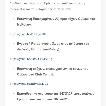
διαθέσιμο σε όλους τους Ομίλους, οποιαδήποτε στιγμη
ακολουθώντας τους παρακάτω συνδέσμους:
Εισαγωγή Εισερχομένων Αξιωματούχων Ομίλου στο
MyRotary:
https://youtu.be/PeFh_aF8ff0
Εγγραφή Ροταριανού μέλους στον ιστότοπο του
Διεθνούς Ρόταρυ (myRotary):
https://youtu.be/T06SGNSFvHQ
Εισαγωγή στόχων, επιτευγμάτων και έργων του
Ομίλου στο Club Central:
https://youtu.be/rfBvrGCr3Cc
Εκπαιδευτικό σεμινάριο της 2475ΠΔΡ εισερχομένων
Γραμματέων και Ταμιών 2025–2026: