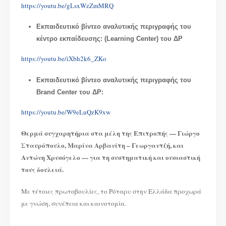
https://youtu.be/gLsxWzZmMRQ
Εκπαιδευτικό βίντεο αναλυτικής περιγραφής του
κέντρο εκπαίδευσης: (Learning Center) του ΔΡ
https://youtu.be/iXbh2k6_ZKo
Εκπαιδευτικό βίντεο αναλυτικής περιγραφής του
Brand Center του ΔΡ:
https://youtu.be/W9eLuQzK9xw
Θερμά συγχαρητήρια στα μέλη της Επιτροπής — Γιώργο
Σταυρόπουλο, Μαρίνα Αρβανίτη – Γεωργαντζή, και
Αντώνη Χρυσόγελο — για τη συστηματική και ουσιαστική
τους δουλειά.
Με τέτοιες πρωτοβουλίες, το Ρόταρυ στην Ελλάδα προχωρά
με γνώση, συνέπεια και καινοτομία.