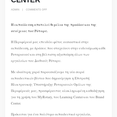
ON
ADMIN
COMMENTS OFF
ΒΙΝΤΕΟ
ΚΑΘΟΔΗΓΗΣΗΣ
ΓΙΑ
ΤΗΝ
ΧΡΗΣΗ
Η εκπαίδευση αποτελεί θεμέλιο της προόδου και της
ΤΟΥ
MYROTARY
συνέχειας του Ρόταρυ.
ΤΟΥ
LEARNING
CENTER
ΚΑΙ
ΤΟΥ
Η Περιφέρειά μας επενδύει φέτος ουσιαστικά στην
BRAND
CENTER
εκπαίδευση, με δράσεις που στοχεύουν στην ενδυνάμωση κάθε
Ροταριανού και στη βέλτιστη αξιοποίηση όλων των
εργαλείων του Διεθνούς Ρόταρυ.
Με ιδιαίτερη χαρά παρουσιάζουμε τη νέα σειρά
εκπαιδευτικών βίντεο που δημιούργησε η Επιτροπή
Ηλεκτρονικής Υποστήριξης Ροταριανών Ομίλων της
Περιφέρειάς μας, προσφέροντας ολοκληρωμένη καθοδήγηση
για τη χρήση του MyRotary, του Learning Center και του Brand
Center.
Πρόκειται για ένα πολύτιμο εκπαιδευτικό εργαλείο,