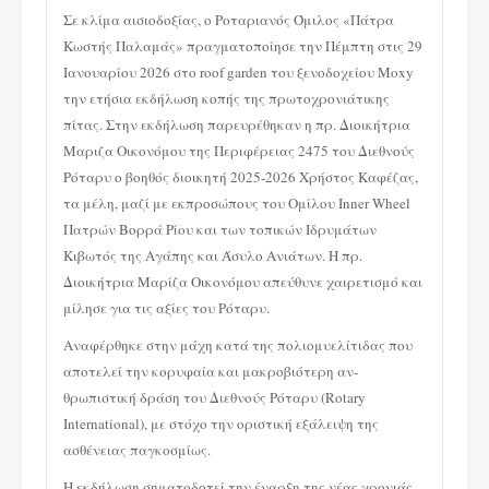
Σε κλίμα αισιοδοξίας, ο Ροταριανός Όμιλος «Πάτρα
Κωστής Παλαμάς» πραγματοποίησε την Πέμπτη στις 29
Ιανουαρίου 2026 στο roof garden του ξενοδοχείου Μοxy
την ετήσια εκδήλωση κοπής της πρωτοχρονιάτικης
πίτας. Στην εκδήλωση παρευρέθηκαν η πρ. Διοικήτρια
Μαριζα Οικονόμου της Περιφέρειας 2475 του Διεθνούς
Ρόταρυ ο βοηθός διοικητή 2025-2026 Χρήστος Καφέζας,
τα μέλη, μαζί με εκπροσώπους του Ομίλου Inner Wheel
Πατρών Βορρά Ρίου και των τοπικών Ιδρυμάτων
Κιβωτός της Αγάπης και Άσυλο Ανιάτων. Η πρ.
Διοικήτρια Μαρίζα Οικονόμου απεύθυνε χαιρετισμό και
μίλησε για τις αξίες του Ρόταρυ.
Αναφέρθηκε στην μάχη κατά της πολιομυελίτιδας που
αποτελεί την κορυφαία και μακροβιότερη αν-
θρωπιστική δράση του Διεθνούς Ρόταρυ (Rotary
International), με στόχο την οριστική εξάλειψη της
ασθένειας παγκοσμίως.
Η εκδήλωση σηματοδοτεί την έναρξη της νέας χρονιάς