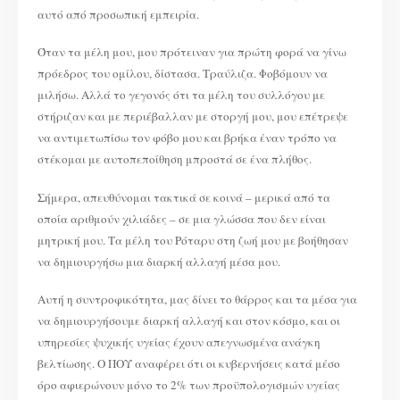
αυτό από προσωπική εμπειρία.
Όταν τα μέλη μου, μου πρότειναν για πρώτη φορά να γίνω
πρόεδρος του ομίλου, δίστασα. Τραύλιζα. Φοβόμουν να
μιλήσω. Αλλά το γεγονός ότι τα μέλη του συλλόγου με
στήριζαν και με περιέβαλλαν με στοργή μου, μου επέτρεψε
να αντιμετωπίσω τον φόβο μου και βρήκα έναν τρόπο να
στέκομαι με αυτοπεποίθηση μπροστά σε ένα πλήθος.
Σήμερα, απευθύνομαι τακτικά σε κοινά – μερικά από τα
οποία αριθμούν χιλιάδες – σε μια γλώσσα που δεν είναι
μητρική μου. Τα μέλη του Ρόταρυ στη ζωή μου με βοήθησαν
να δημιουργήσω μια διαρκή αλλαγή μέσα μου.
Αυτή η συντροφικότητα, μας δίνει το θάρρος και τα μέσα για
να δημιουργήσουμε διαρκή αλλαγή και στον κόσμο, και οι
υπηρεσίες ψυχικής υγείας έχουν απεγνωσμένα ανάγκη
βελτίωσης. Ο ΠΟΥ αναφέρει ότι οι κυβερνήσεις κατά μέσο
όρο αφιερώνουν μόνο το 2% των προϋπολογισμών υγείας