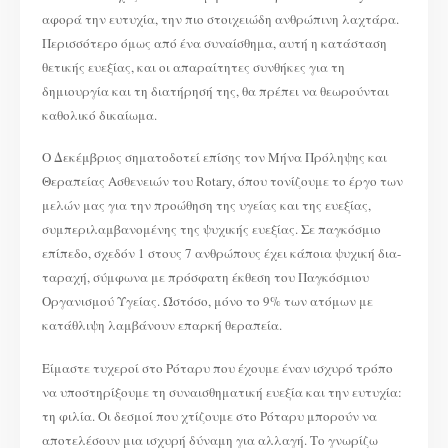
αφορά την ευτυχία, την πιο στοιχειώδη ανθρώπινη λαχτάρα.
Περισσότερο όμως από ένα συναίσθημα, αυτή η κατάσταση
θετικής ευεξίας, και οι απαραίτητες συνθήκες για τη
δημιουργία και τη διατήρησή της, θα πρέπει να θεωρούνται
καθολικό δικαίωμα.
Ο Δεκέμβριος σηματοδοτεί επίσης τον Μήνα Πρόληψης και
Θεραπείας Ασθενειών του Rotary, όπου τονίζουμε το έργο των
μελών μας για την προώθηση της υγείας και της ευεξίας,
συμπεριλαμβανομένης της ψυχικής ευεξίας. Σε παγκόσμιο
επίπεδο, σχεδόν 1 στους 7 ανθρώπους έχει κάποια ψυχική δια-
ταραχή, σύμφωνα με πρόσφατη έκθεση του Παγκόσμιου
Οργανισμού Υγείας. Ώστόσο, μόνο το 9% των ατόμων με
κατάθλιψη λαμβάνουν επαρκή θεραπεία.
Είμαστε τυχεροί στο Ρόταρυ που έχουμε έναν ισχυρό τρόπο
να υποστηρίξουμε τη συναισθηματική ευεξία και την ευτυχία:
τη φιλία. Οι δεσμοί που χτίζουμε στο Ρόταρυ μπορούν να
αποτελέσουν μια ισχυρή δύναμη για αλλαγή. Το γνωρίζω