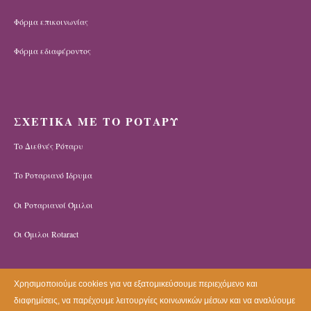
Φόρμα επικοινωνίας
Φόρμα εδιαφέροντος
ΣΧΕΤΙΚΑ ΜΕ ΤΟ ΡΟΤΑΡΥ
Το Διεθνές Ρόταρυ
Το Ροταριανό Ίδρυμα
Οι Ροταριανοί Όμιλοι
Οι Όμιλοι Rotaract
Χρησιμοποιούμε cookies για να εξατομικεύσουμε περιεχόμενο και
διαφημίσεις, να παρέχουμε λειτουργίες κοινωνικών μέσων και να αναλύουμε