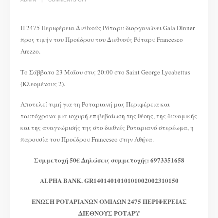
ΕΠΙΣΚΕΨΗ
ΠΡΟΕΔΡΟΥ
ΔΙΕΘΝΟΥΣ
ΡΟΤΑΡΥ
FRANCESCO
Η 2475 Περιφέρεια Διεθνούς Ρόταρυ διοργανώνει Gala Dinner
AREZZO
προς τιμήν του Προέδρου του Διεθνούς Ρόταρυ Francesco
Arezzo.
Το Σάββατο 23 Μαΐου στις 20:00 στο Saint George Lycabettus
(Κλεομένους 2).
Αποτελεί τιμή για τη Ροταριανή μας Περιφέρεια και
ταυτόχρονα μια ισχυρή επιβεβαίωση της θέσης, της δυναμικής
και της αναγνώρισής της στο διεθνές Ροταριανό στερέωμα, η
παρουσία του Προέδρου Francesco στην Αθήνα.
Συμμετοχή 50€ Δηλώσεις συμμετοχής: 6973351658
ALPHA BANK. GR1401401010101002002310150
ΕΝΩΣΗ ΡΟΤΑΡΙΑΝΩΝ ΟΜΙΛΩΝ 2475 ΠΕΡΙΦΕΡΕΙΑΣ
ΔΙΕΘΝΟΥΣ ΡΟΤΑΡΥ