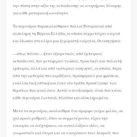
την πίστη στην αξία της εκπαίδευσης ως κινητήριας δύναμης
για κάθε ροταριανή κοινότητα.
Το σεμινάριο παρακολούθησαν πολλοί Ροταριανοί από
ολόκληρη τη Βόρεια Ελλάδα, οι οποίοι συμμετείχαν ενεργά
και έδωσαν στο κλίμα μια ξεχωριστή ενέργεια. Οι εισηγήσεις
—όπως πάντα— ήταν εξαιρετικές: από έμπειρους
εκπαιδευτές που μετέφεραν γνώσεις, πρακτικές και πολυετή
εμπειρία, αλλά και από νεότερους εισηγητές, οι οποίοι, πέρα
από την εμπειρία που κερδίζουν, προσφέρουν μια φρέσκια,
εναλλακτική οπτική και έναν νέο τρόπο προσέγγισης των
θεμάτων που αναλύουν. Αυτός ο συνδυασμός είναι που κάνει
κάθε σεμινάριο ζωντανό, πλούσιο και ολοκληρωμένο.
Μετά το σεμινάριο, ακολούθησε ένα όμορφο γεύμα φιλίας, σε
χαλαρούς ρυθμούς, όπου οι συμμετέχοντες είχαν την
ευκαιρία να συζητήσουν, να ανταλλάξουν ιδέες, να
γνωριστούν καλύτερα και να ενισχύσουν τους δεσμούς που