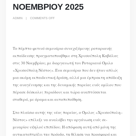
ΝΟΕΜΒΡΙΟΥ 2025
ON
ADMIN
COMMENTS OFF
ΣΕΜΙΝΑΡΙΟ
ΣΥΝΕΧΙΖΟΜΕΝΗΣ
ΡΟΤΑΡΙΑΝΗΣ
ΕΚΠΑΙΔΕΥΣΗΣ
ΧΡΥΣΟΥΠΟΛΗ,
30
ΝΟΕΜΒΡΙΟΥ
2025
Το πέμπτο φετινό σεμινάριο συνεχιζόμενης ροταριανής
εκπαίδευσης πραγματοποιήθηκε στη Χρυσούπολη Καβάλας
στις 30 Νοεμβρίου, με διοργανωτή τον Ροταριανό Όμιλο
«Χρυσούπολη Νέστος». Ένα σεμινάριο που δεν ήταν απλώς
μια ακόμη εκπαιδευτική δράση, αλλά μια έμπρακτη απόδειξη
της αναγέννησης και της δυναμικής πορείας ενός ομίλου που
πέρασε δύσκολες περιόδους και τώρα αναπτύσσεται
σταθερά, με όραμα και αυτοπεποίθηση.
Στο πλαίσιο αυτής της νέας πορείας, ο Όμιλος «Χρυσούπολη–
Νέστος» επέλεξε να αναλάβει την οργάνωση ενός σε-
μιναρίου υψηλού επιπέδου. Η απόφαση αυτή από μόνη της
αντικατοπτρίζει την πρόοδο, τη θέληση για προσφορά και