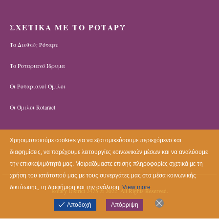
ΣΧΕΤΙΚΑ ΜΕ ΤΟ ΡΟΤΑΡΥ
Το Διεθνές Ρόταρυ
Το Ροταριανό Ίδρυμα
Οι Ροταριανοί Όμιλοι
Οι Όμιλοι Rotaract
Χρησιμοποιούμε cookies για να εξατομικεύσουμε περιεχόμενο και
διαφημίσεις, να παρέχουμε λειτουργίες κοινωνικών μέσων και να αναλύουμε
την επισκεψιμότητά μας. Μοιραζόμαστε επίσης πληροφορίες σχετικά με τη
χρήση του ιστότοπού μας με τους συνεργάτες μας στα μέσα κοινωνικής
δικτύωσης, τη διαφήμιση και την ανάλυση.
View more
Rotary District 2475 © 2022. All Rights Reserved.
Αποδοχή
Απόρριψη