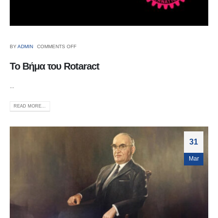
BY
ADMIN
COMMENTS OFF
Το Βήμα του Rotaract
...
READ MORE...
31
Mar