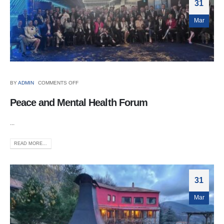
31
Mar
BY
ADMIN
COMMENTS OFF
Peace and Mental Health Forum
...
READ MORE...
31
Mar