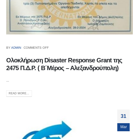
BY
ADMIN
COMMENTS OFF
Ολοκλήρωση Disaster Response Grant της
2475 Π.Δ.Ρ. ( Β΄Μέρος – Αλεξανδρούπολη)
...
READ MORE...
31
Mar