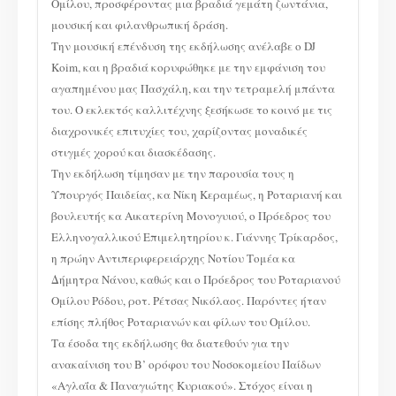
Ομίλου, προσφέροντας μια βραδιά γεμάτη ζωντάνια,
μουσική και φιλανθρωπική δράση.
Την μουσική επένδυση της εκδήλωσης ανέλαβε ο DJ
Koim, και η βραδιά κορυφώθηκε με την εμφάνιση του
αγαπημένου μας Πασχάλη, και την τετραμελή μπάντα
του. Ο εκλεκτός καλλιτέχνης ξεσήκωσε το κοινό με τις
διαχρονικές επιτυχίες του, χαρίζοντας μοναδικές
στιγμές χορού και διασκέδασης.
Την εκδήλωση τίμησαν με την παρουσία τους η
Υπουργός Παιδείας, κα Νίκη Κεραμέως, η Ροταριανή και
βουλευτής κα Αικατερίνη Μονογυιού, ο Πρόεδρος του
Ελληνογαλλικού Επιμελητηρίου κ. Γιάννης Τρίκαρδος,
η πρώην Αντιπεριφερειάρχης Νοτίου Τομέα κα
Δήμητρα Νάνου, καθώς και ο Πρόεδρος του Ροταριανού
Ομίλου Ρόδου, ροτ. Ρέτσας Νικόλαος. Παρόντες ήταν
επίσης πλήθος Ροταριανών και φίλων του Ομίλου.
Τα έσοδα της εκδήλωσης θα διατεθούν για την
ανακαίνιση του Β’ ορόφου του Νοσοκομείου Παίδων
«Αγλαΐα & Παναγιώτης Κυριακού». Στόχος είναι η