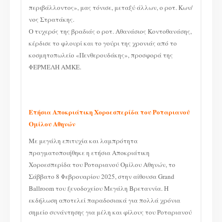
περιβάλλοντος», μας τόνισε, μεταξύ άλλων, ο ροτ. Κων/
νος Στρατάκης.
Ο τυχερός της βραδιάς ο ροτ. Αθανάσιος Κοντοθανάσης,
κέρδισε το φλουρί και το γούρι της χρονιάς από το
κοσμητοπωλείο «Πενθερουδάκης», προσφορά της
ΦΕΡΜΕΛΗ ΑΜΚΕ.
Ετήσια Αποκριάτικη Χοροεσπερίδα του Ροταριανού
Ομίλου Αθηνών
Με μεγάλη επιτυχία και λαμπρότητα
πραγματοποιήθηκε η ετήσια Αποκριάτικη
Χοροεσπερίδα του Ροταριανού Ομίλου Αθηνών, το
Σάββατο 8 Φεβρουαρίου 2025, στην αίθουσα Grand
Ballroom του ξενοδοχείου Μεγάλη Βρεταννία. Η
εκδήλωση αποτελεί παραδοσιακά για πολλά χρόνια
σημείο συνάντησης για μέλη και φίλους του Ροταριανού