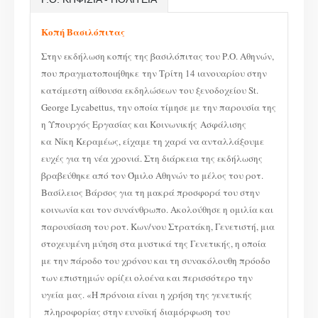
Κοπή Βασιλόπιτας
Στην εκδήλωση κοπής της βασιλόπιτας του Ρ.Ο. Αθηνών,
που πραγματοποιήθηκε την Τρίτη 14 ιανουαρίου στην
κατάμεστη αίθουσα εκδηλώσεων του ξενοδοχείου St.
George Lycabettus, την οποία τίμησε με την παρουσία της
η Υπουργός Εργασίας και Κοινωνικής Ασφάλισης
κα Νίκη Κεραμέως, είχαμε τη χαρά να ανταλλάξουμε
ευχές για τη νέα χρονιά. Στη διάρκεια της εκδήλωσης
βραβεύθηκε από τον Όμιλο Αθηνών το μέλος του ροτ.
Βασίλειος Βάρσος για τη μακρά προσφορά του στην
κοινωνία και τον συνάνθρωπο. Ακολούθησε η ομιλία και
παρουσίαση του ροτ. Κων/νου Στρατάκη, Γενετιστή, μια
στοχευμένη μύηση στα μυστικά της Γενετικής, η οποία
με την πάροδο του χρόνου και τη συνακόλουθη πρόοδο
των επιστημών ορίζει ολοένα και περισσότερο την
υγεία μας. «Η πρόνοια είναι η χρήση της γενετικής
πληροφορίας στην ευνοϊκή διαμόρφωση του