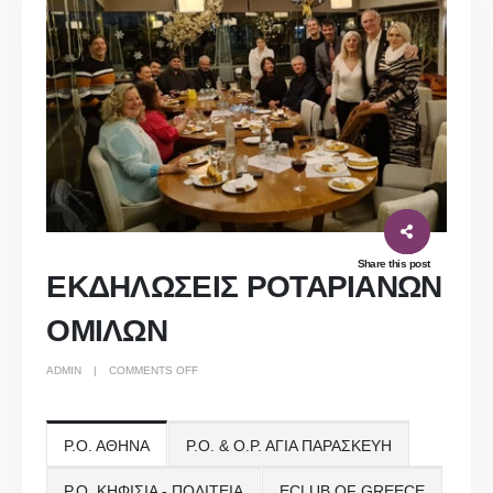
Share this post
ΕΚΔΗΛΩΣΕΙΣ ΡΟΤΑΡΙΑΝΩΝ
ΟΜΙΛΩΝ
ON
ADMIN
COMMENTS OFF
ΕΚΔΗΛΩΣΕΙΣ
ΡΟΤΑΡΙΑΝΩΝ
ΟΜΙΛΩΝ
Ρ.Ο. ΑΘΗΝΑ
Ρ.Ο. & Ο.Ρ. ΑΓΙΑ ΠΑΡΑΣΚΕΥΗ
Ρ.Ο. ΚΗΦΙΣΙΑ - ΠΟΛΙΤΕΙΑ
ECLUB OF GREECE