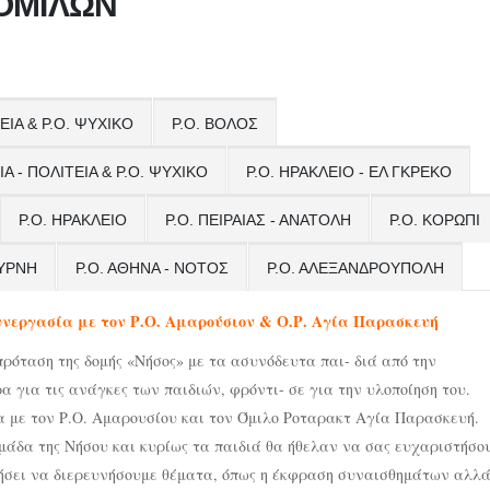
 ΟΜΙΛΩΝ
ΤΕΙΑ & Ρ.Ο. ΨΥΧΙΚΟ
Ρ.Ο. ΒΟΛΟΣ
ΙΑ - ΠΟΛΙΤΕΙΑ & Ρ.Ο. ΨΥΧΙΚΟ
Ρ.Ο. ΗΡΑΚΛΕΙΟ - ΕΛ ΓΚΡΕΚΟ
Ρ.Ο. ΗΡΑΚΛΕΙΟ
Ρ.Ο. ΠΕΙΡΑΙΑΣ - ΑΝΑΤΟΛΗ
Ρ.Ο. ΚΟΡΩΠΙ
ΜΥΡΝΗ
Ρ.Ο. ΑΘΗΝΑ - ΝΟΤΟΣ
Ρ.Ο. ΑΛΕΞΑΝΔΡΟΥΠΟΛΗ
υνεργασία με τον Ρ.Ο. Αμαρούσιον & Ο.Ρ. Αγία Παρασκευή
ρόταση της δομής «Νήσος» με τα ασυνόδευτα παι- διά από την
 για τις ανάγκες των παιδιών, φρόντι- σε για την υλοποίηση του.
α με τον Ρ.Ο. Αμαρουσίου και τον Όμιλο Ροταρακτ Αγία Παρασκευή.
μάδα της Νήσου και κυρίως τα παιδιά θα ήθελαν να σας ευχαριστήσο
ηθήσει να διερευνήσουμε θέματα, όπως η έκφραση συναισθημάτων αλλ