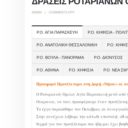
ΔΡΑΣΕΙΣ ΡΟΤΑΡΙΑΝΩΝ
ON
ADMIN
COMMENTS OFF
ΔΡΑΣΕΙΣ
ΡΟΤΑΡΙΑΝΩΝ
ΟΜΙΛΩΝ
Ρ.Ο. ΑΓΙΑ ΠΑΡΑΣΚΕΥΗ
Ρ.Ο. ΚΗΦΙΣΙΑ - ΠΟΛΙ
Ρ.Ο. ΑΝΑΤΟΛΙΚΗ ΘΕΣΣΑΛΟΝΙΚΗ
Ρ.Ο. ΚΗΦΙΣ
Ρ.Ο. ΒΟΥΛΑ - ΠΑΝΟΡΑΜΑ
Ρ.Ο. ΔΙΟΝΥΣΟΣ
Ρ.Ο. ΑΘΗΝΑ
Ρ.Ο. ΚΗΦΙΣΙΑ
Ρ.Ο. ΝΕΑ Σ
Προσφορά Προτζέκτορα στη Δομή «Νήσος» σε σ
Ο Ροταριανός Ομιλος Αγία Παρασκευή μετά από π
Ουκρανια, να τους προσφέρουμε έναν προτζέκτορα
Το έργο παραδόθηκε τον Οκτώβριο, σε συνεργασί
Στην συνέχεια λάβαμε την κάτωθι επιστολή: «Η ο
θερμά για τον προτζέκτορα που ήδη μας έχει βο