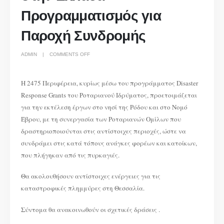
Προγραμματισμός για
Παροχή Συνδρομής
ON
ADMIN
COMMENTS OFF
ΔΡΑΣΕΙΣ
ΡΟΤΑΡΙΑΝΩΝ
ΟΜΙΛΩΝ
2475
ΠΕΡΙΦΕΡΕΙΑΣ
Η 2475 Περιφέρεια, κυρίως μέσω του προγράμματος Disaster
ΔΡΦΥΣΙΚΕΣ
ΚΑΤΑΣΤΡΟΦΕΣ
Response Grants του Ροταριανού Ιδρύματος, προετοιμάζεται
ΣΤΗΝ
ΕΛΛΑΔΑ-
ΠΡΟΓΡΑΜΜΑΤΙΣΜΟΣ
για την εκτέλεση έργων στο νησί της Ρόδου και στο Νομό
ΓΙΑ
ΠΑΡΟΧΗ
Έβρου, με τη συνεργασία των Ροταριανών Ομίλων που
ΣΥΝΔΡΟΜΗΣ
δραστηριοποιούνται στις αντίστοιχες περιοχές, ώστε να
συνδράμει στις κατά τόπους ανάγκες φορέων και κατοίκων,
που πλήγηκαν από τις πυρκαγιές.
Θα ακολουθήσουν αντίστοιχες ενέργειες για τις
καταστροφικές πλημμύρες στη Θεσσαλία.
Σύντομα θα ανακοινωθούν οι σχετικές δράσεις .