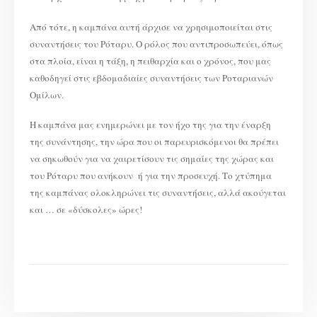
Από τότε, η καμπάνα αυτή άρχισε να χρησιμοποιείται στις
συναντήσεις του Ρόταρυ. Ο ρόλος που αντιπροσωπεύει, όπως
στα πλοία, είναι η τάξη, η πειθαρχία και ο χρόνος, που μας
καθοδηγεί στις εβδομαδιαίες συναντήσεις των Ροταριανών
Ομίλων.
Η καμπάνα μας ενημερώνει με τον ήχο της για την έναρξη
της συνάντησης, την ώρα που οι παρευρισκόμενοι θα πρέπει
να σηκωθούν για να χαιρετίσουν τις σημαίες της χώρας και
του Ρόταρυ που ανήκουν ή για την προσευχή. Το χτύπημα
της καμπάνας ολοκληρώνει τις συναντήσεις, αλλά ακούγεται
και … σε «δύσκολες» ώρες!