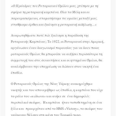
Η
ΙΣΤΟΡΙΑ
«Ο Πρόεδρος του Ροταριανού Ομίλου μας, χτύπησε με τη
ΚΑΙ
Ο
σφύρα τη ροταριανή καμπάνα. Όλα τα Μέλη και οι
ΡΟΛΟΣ
ΤΗΣ
ΡΟΤΑΡΙΑΝΗΣ
παρευρισκόμενοι, σταματήσαμε τις ομιλίες μεταξύ μας,
ΚΑΜΠΑΝΑΣ
σταθήκαμε όρθιοι και ξεκίνησε η ροταριανή εκδήλωση…»
Αναρωτηθήκατε ποτέ πώς ξεκίνησε η παράδοση της
Ροταριανής Καμπάνας; Το 1922, οι Ροταριανοί στην Αμερική,
οργάνωσαν έναν διαγωνισμό παρουσίας για να δουν ποιος
ροταριανός Όμιλος θα μπορούσε να αυξήσει περισσότερο τη
συμμετοχή του στις συναντήσεις και οι ηττημένοι Όμιλοι, θα
αναλάμβαναν την υποχρέωση να δώσουν στον νικητή ένα
έπαθλο.
Ο Ροταριανός Όμιλος της Νέας Υόρκης ανακηρύχθηκε
νικητής και του απονεμήθηκε ως έπαθλο, η καμπάνα που είχε
το ρόλο του «κώδωνα» και ανήκε σε ένα δημοφιλές
περιπολικό σκάφος. Η καμπάνα ήταν τοποθετημένη σε ένα
ξύλο και προερχόταν από το HMS «Victory», το σκάφος του
ναύαρχου Νέλσον στη μάχη του Τραφάλγκαρ.