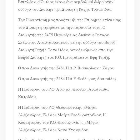
Επιπλέον, ο Όμιλος έκανε ένα συμβολικό δώρο στον
σύζυγο του Διοικητή, β. Διοικητή Ραχήλ Τοπαλίδου.
Την Συνεστίαση μας προς τιμήν της Επίσημης επίσκεψης
του Διοικητή τιμήσανε με την παρουσία τους, Ο
Διοικητής της 2475 Περιφέρειας Διεθνούς Ρόταρυ
Στέφανος Αναστασόπουλος με την σύζυγο του Βοηθό
Διοικητή Ραχήλ Τοπαλίδου, συνοδευόμενος από την
Βοηθό Διοικητή του Ρ.Ο. Πανοράματος Έφη Τερζή.
Ο προ Διοικητής της 2481 Π.Δ.Ρ. Βισσαρίωνας Ζάχος
Ο προ Διοικητής της 2484 Π.Δ.Ρ. Θεόδωρος Ασπασίδης
Η Πρόεδρος του Ρ.Ο. Ανατολ. Θεσσαλ. Αναστασία
Κιζιρίδου,
Η Πρόεδρος του Ρ.Ο. Θεσσαλονίκης «Μέγας
Αλέξανδρος, Ελλάς» Μαίρη Θεοδωροπούλου, Η
Κοσμήτορας του Ρ.Ο. Θεσσαλονίκης «Μέγας
Αλέξανδρος, Ελλάς» Νανά Σταυρίδου