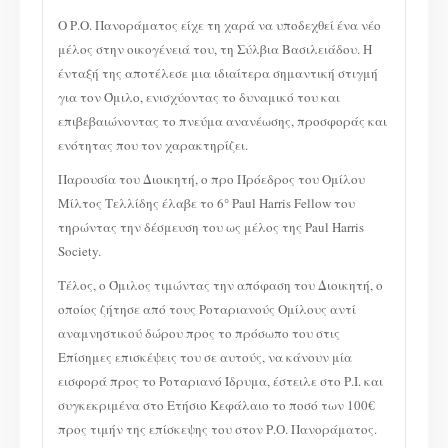
Ο Ρ.Ο. Πανοράματος είχε τη χαρά να υποδεχθεί ένα νέο
μέλος στην οικογένειά του, τη Σύλβια Βασιλειάδου. Η
ένταξή της αποτέλεσε μια ιδιαίτερα σημαντική στιγμή
για τον Όμιλο, ενισχύοντας το δυναμικό του και
επιβεβαιώνοντας το πνεύμα ανανέωσης, προσφοράς και
ενότητας που τον χαρακτηρίζει.
Παρουσία του Διοικητή, ο προ Πρόεδρος του Ομίλου
Μίλτος Τελλίδης έλαβε το 6° Paul Harris Fellow του
τηρώντας την δέσμευση του ως μέλος της Paul Harris
Society.
Τέλος, ο Όμιλος τιμώντας την απόφαση του Διοικητή, ο
οποίος ζήτησε από τους Ροταριανούς Ομίλους αντί
αναμνηστικού δώρου προς το πρόσωπο του στις
Επίσημες επισκέψεις του σε αυτούς, να κάνουν μία
εισφορά προς το Ροταριανό Ίδρυμα, έστειλε στο Ρ.Ι. και
συγκεκριμένα στο Ετήσιο Κεφάλαιο το ποσό των 100€
προς τιμήν της επίσκεψης του στον Ρ.Ο. Πανοράματος.