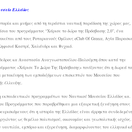
υσείο Ελλάδος
τορία και μνήμες από τη τεράστια ναυτική παράδοση της χώρας μας,
σια του προγράμματος “Χάρισε το δώρο της Πρόσβασης 2,0”, ένα
οιείται από τους Ροταριανούς Ομίλους eClub Of Greece, Αγία Παρασκ
ηφισιά Καστρί, Χαλάνδρι και Ψυχικό.
πρόεδρος κα Αναστασία Αναγνωστοπούλου-Παλούμπη όπου κατά την
ράμματος «Χάρισε Το Δώρο Της Πρόσβασης» τονίζοντας ότι η δωρεά τ
α μετακίνηση των εμποδιζόμενων επισκεπτών του Μουσείου που
ής έλλειψης.
η εκπαιδευτικών προγραμμάτων του Ναυτικού Μουσείου Ελλάδος κα.
ου Προγράμματος που παραβρέθηκαν μια εξαιρετική ξενάγηση στους
ευρισκόμενους ότι η ιστορία της Ελλάδας είναι άρρηκτα συνδεδεμέν
γώντας ως θεμέλιο πολιτισμού, οικονομίας και γεωπολιτικής ισχύος.
 ναυτιλία, εμπόριο και εξερεύνηση, διαμορφώνοντας τον ελληνικό κ