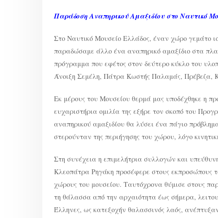
ΤΟ
ΔΩΡΟ
ΤΗΣ
Παράδοση Αναπηρικού Αμαξιδίου στο Ναυτικό Μο
ΠΡΟΣΒΑΣΗΣ
2.0”
ΟΛΟΙ
ΜΟΝΑΔΙΚΟΙ,
Στο Ναυτικό Μουσείο Ελλάδος, έναν χώρο γεμάτο ισ
ΟΛΟΙ
ΙΣΟΙ,
παραδώσαμε άλλο ένα αναπηρικό αμαξίδιο στα πλαί
ΟΛΟΙ
ΜΑΖΙ!
πρόγραμμα που εφέτος στον δεύτερο κύκλο του υλοπ
Άνοιξη Σεμέλη, Πάτρα Κωστής Παλαμάς, Πρέβεζα, Κ
Εκ μέρους του Μουσείου θερμά μας υποδέχθηκε η 
ευχαριστήρια ομιλία της εξήρε τον σκοπό του Προγ
αναπηρικού αμαξιδίου θα λύσει ένα πάγιο πρόβλημ
στερούνταν της περιήγησης του χώρου, λόγο κινητικ
Στη συνέχεια η επιμελήτρια συλλογών και υπεύθυν
Κλεοπάτρα Ρηγάκη προσέφερε στους εκπροσώπους τ
χώρους του μουσείου. Ταυτόχρονα θύμισε στους παρ
τη θάλασσα από την αρχαιότητα έως σήμερα, λειτουρ
Έλληνες, ως κατεξοχήν θαλασσινός λαός, ανέπτυξαν