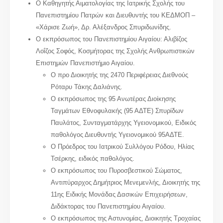
Ο Καθηγητής Αιματολογίας της Ιατρικής Σχολής του
Πανεπιστημίου Πατρών και Διευθυντής του ΚΕΔΜΟΠ –
«Χάρισε Ζωή», Δρ. Αλέξανδρος Σπυριδωνίδης.
Ο εκπρόσωπος του Πανεπιστημίου Αιγαίου: Αλιβίζος
Λοΐζος Σοφός, Κοσμήτορας της Σχολής Ανθρωπιστικών
Επιστημών Πανεπιστήμιο Αιγαίου.
Ο προ Διοικητής της 2470 Περιφέρειας Διεθνούς
Ρόταρυ Τάκης Δαλιάνης.
Ο εκπρόσωπος της 95 Ανωτέρας Διοίκησης
Ταγμάτων Εθνοφυλακής (95 ΑΔΤΕ) Σπυρίδων
Παυλάτος, Συνταγματάρχης Υγειονομικού, Ειδικός
παθολόγος Διευθυντής Υγειονομικού 95ΑΔΤΕ.
Ο Πρόεδρος του Ιατρικού Συλλόγου Ρόδου, Ηλίας
Τσέρκης, ειδικός παθολόγος.
Ο εκπρόσωπος του Πυροσβεστικού Σώματος,
Αντιπύραρχος Δημήτριος Μενεμενλής, Διοικητής της
11ης Ειδικής Μονάδας Δασικών Επιχειρήσεων,
Διδάκτορας του Πανεπιστημίου Αιγαίου.
Ο εκπρόσωπος της Αστυνομίας, Διοικητής Τροχαίας