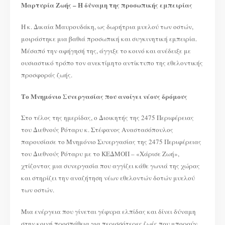
Μαρτυρία Ζωής – Η δύναμη της προσωπικής εμπειρίας
Η κ. Δικαία Μαυρουδάκη, ως δωρήτρια μυελού των οστών,
μοιράστηκε μια βαθιά προσωπική και συγκινητική εμπειρία.
Μέσαπό την αφήγησή της, άγγιξε το κοινό και ανέδειξε με
ουσιαστικό τρόπο τον ανεκτίμητο αντίκτυπο της εθελοντικής
προσφοράς ζωής.
Το Μνημόνιο Συνεργασίας που ανοίγει νέους δρόμους
Στο τέλος της ημερίδας, ο Διοικητής της 2475 Περιφέρειας
του Διεθνούς Ρόταρυ κ. Στέφανος Αναστασόπουλος
παρουσίασε το Μνημόνιο Συνεργασίας της 2475 Περιφέρειας
του Διεθνούς Ρόταρυ με το ΚΕΔΜΟΠ – «Χάρισε Ζωή»,
χτίζοντας μια συνεργασία που αγγίζει κάθε γωνιά της χώρας
και στηρίζει την αναζήτηση νέων εθελοντών δοτών μυελού
των οστών.
Μια ενέργεια που γίνεται γέφυρα ελπίδας και δίνει δύναμη
στην κοινή προσπάθεια για περισσότερες ζωές που μπορούν