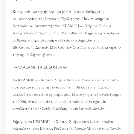
Κεντρικός ομιλητής της ημερίδας ήταν ο Καθηγητής
Αιματολογίας της Ιατρικής Σχολής του Πανεπιστημίου
Πατρών και Διευθυντής του ΚΕΔΜΟΠ – «Χάρισε Ζωή», κ.
Αλέξανδρος Σπυριδωνίδης. Με βαθιά επιστημονική γνώση και
ανθρώπινη προ-σέγγιση ανέλυσε «τη σημασία της
Εθελοντικής Δωρεάς Μυελού των Οστών», συνοδευόμενη από
την προβολή του βίντεο
«ΑΛΛΑΞΑΜΕ ΤΑ ΔΕΔΟΜΕΝΑ».
Το ΚΕΔΜΟΠ – «Χάρισε Ζωή» αποτελεί προϊόν ενός ουσιαστ-
κού οράματος για την ενίσχυση της εθελοντικής δωρεάς
μυελού των οστών στη χώρα μας. Η ανάγκη αυτή αναδείχθηκε
το 2006, όταν η περίπτωση ενός παιδιού με λευχαιμία
κατέδειξε την έλλειψη διαθέσιμων εθελοντών δοτών.
Σήμερα, το ΚΕΔΜΟΠ – «Χάρισε Ζωή» αποτελεί το πρώτο
αδειοδοτημένο Κέντρο Εθελοντών Δοτών Μυελού των Οστών