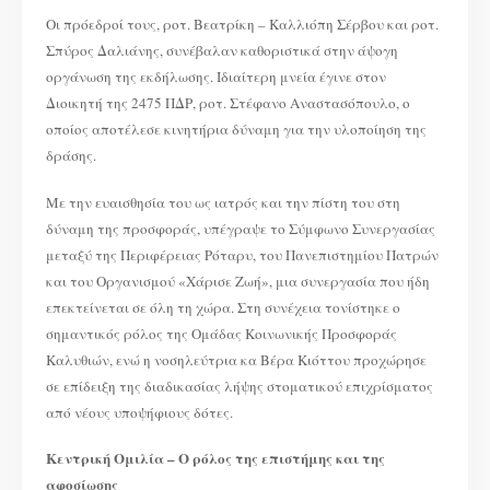
Οι πρόεδροί τους, ροτ. Βεατρίκη – Καλλιόπη Σέρβου και ροτ.
Σπύρος Δαλιάνης, συνέβαλαν καθοριστικά στην άψογη
οργάνωση της εκδήλωσης. Ιδιαίτερη μνεία έγινε στον
Διοικητή της 2475 ΠΔΡ, ροτ. Στέφανο Αναστασόπουλο, ο
οποίος αποτέλεσε κινητήρια δύναμη για την υλοποίηση της
δράσης.
Με την ευαισθησία του ως ιατρός και την πίστη του στη
δύναμη της προσφοράς, υπέγραψε το Σύμφωνο Συνεργασίας
μεταξύ της Περιφέρειας Ρόταρυ, του Πανεπιστημίου Πατρών
και του Οργανισμού «Χάρισε Ζωή», μια συνεργασία που ήδη
επεκτείνεται σε όλη τη χώρα. Στη συνέχεια τονίστηκε ο
σημαντικός ρόλος της Ομάδας Κοινωνικής Προσφοράς
Καλυθιών, ενώ η νοσηλεύτρια κα Βέρα Κιόττου προχώρησε
σε επίδειξη της διαδικασίας λήψης στοματικού επιχρίσματος
από νέους υποψήφιους δότες.
Κεντρική Ομιλία – Ο ρόλος της επιστήμης και της
αφοσίωσης