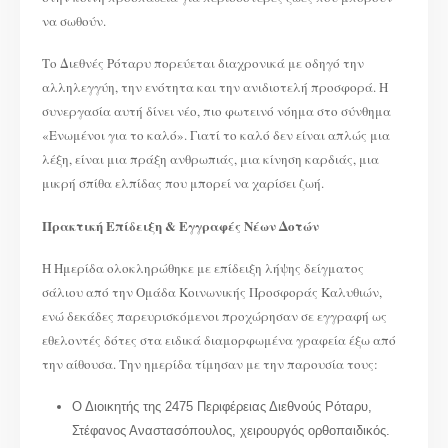
να σωθούν.
Το Διεθνές Ρόταρυ πορεύεται διαχρονικά με οδηγό την
αλληλεγγύη, την ενότητα και την ανιδιοτελή προσφορά. Η
συνεργασία αυτή δίνει νέο, πιο φωτεινό νόημα στο σύνθημα
«Ενωμένοι για το καλό». Γιατί το καλό δεν είναι απλώς μια
λέξη, είναι μια πράξη ανθρωπιάς, μια κίνηση καρδιάς, μια
μικρή σπίθα ελπίδας που μπορεί να χαρίσει ζωή.
Πρακτική Επίδειξη & Εγγραφές Νέων Δοτών
Η Ημερίδα ολοκληρώθηκε με επίδειξη λήψης δείγματος
σάλιου από την Ομάδα Κοινωνικής Προσφοράς Καλυθιών,
ενώ δεκάδες παρευρισκόμενοι προχώρησαν σε εγγραφή ως
εθελοντές δότες στα ειδικά διαμορφωμένα γραφεία έξω από
την αίθουσα. Την ημερίδα τίμησαν με την παρουσία τους:
Ο Διοικητής της 2475 Περιφέρειας Διεθνούς Ρόταρυ,
Στέφανος Αναστασόπουλος, χειρουργός ορθοπαιδικός.