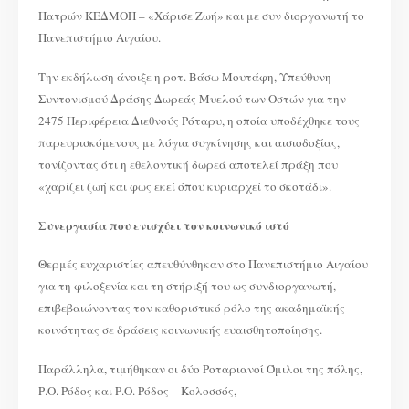
Πατρών ΚΕΔΜΟΠ – «Χάρισε Ζωή» και με συν διοργανωτή το
Πανεπιστήμιο Αιγαίου.
Την εκδήλωση άνοιξε η ροτ. Βάσω Μουτάφη, Υπεύθυνη
Συντονισμού Δράσης Δωρεάς Μυελού των Οστών για την
2475 Περιφέρεια Διεθνούς Ρόταρυ, η οποία υποδέχθηκε τους
παρευρισκόμενους με λόγια συγκίνησης και αισιοδοξίας,
τονίζοντας ότι η εθελοντική δωρεά αποτελεί πράξη που
«χαρίζει ζωή και φως εκεί όπου κυριαρχεί το σκοτάδι».
Συνεργασία που ενισχύει τον κοινωνικό ιστό
Θερμές ευχαριστίες απευθύνθηκαν στο Πανεπιστήμιο Αιγαίου
για τη φιλοξενία και τη στήριξή του ως συνδιοργανωτή,
επιβεβαιώνοντας τον καθοριστικό ρόλο της ακαδημαϊκής
κοινότητας σε δράσεις κοινωνικής ευαισθητοποίησης.
Παράλληλα, τιμήθηκαν οι δύο Ροταριανοί Όμιλοι της πόλης,
Ρ.Ο. Ρόδος και Ρ.Ο. Ρόδος – Κολοσσός,