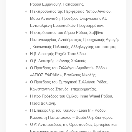
Ρόδου Εμμανουήλ Παπαδάκης.
Η εκπρόσωπος της Περιφέρειας Νοτίου Αιγαίου,
Μάρα Αντωνιάδη, Πρόεδρος Ενεργειακής ΑΕ
Εντεταλμένη Ευρωπαϊκών Προγραμμάτων.
Η εκπρόσωπος του Δήμου Ρόδου, Σαββίνα
Παπαγεωργίου, Αντιδήμαρχος Προσχολικής Αγωγής
, Κοινωνικής Πολιτικής, Αλληλεγγύης και Ισότητας.
Η β. Διοικητής Ραχήλ Τοπαλίδου
Ο β. Διοικητής Ιωάννης Χαλικιάς
Ο Πρόεδρος του Συλλόγου Αιμοδοτών Ρόδου
«ΑΓΙΟΣ ΕΦΡΑΙΜ», Βασίλειος Νικολής.
Ο Πρόεδρος του Εμπορικού Συλλόγου Ρόδου,
Κωνσταντίνος Σπανός, επιχειρηματίας.
Η προ Πρόεδρος του Ομίλου Inner Wheel Ρόδου,
Πίτσα Δαλιάνη.
Η Επικεφαλής του Κύκλου «Lean In» Ρόδου,
Καλλιόπη Παπαπαύλου – Βαρδέλλη, δικηγόρος.
Ο Α’ Αντιπρόεδρος της Ομοσπονδίας Εμπορίου και
Επιχειρηματικότητας Δωδεκανήσου, Βασίλειος