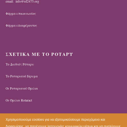
email: info@rd2475.org
Φόρμα επικοινωνίας
Φόρμα εδιαφέροντος
ΣΧΕΤΙΚΑ ΜΕ ΤΟ ΡΟΤΑΡΥ
Το Διεθνές Ρόταρυ
Το Ροταριανό Ίδρυμα
Οι Ροταριανοί Όμιλοι
Οι Όμιλοι Rotaract
Χρησιμοποιούμε cookies για να εξατομικεύσουμε περιεχόμενο και
διαφημίσεις, να παρέχουμε λειτουργίες κοινωνικών μέσων και να αναλύουμε