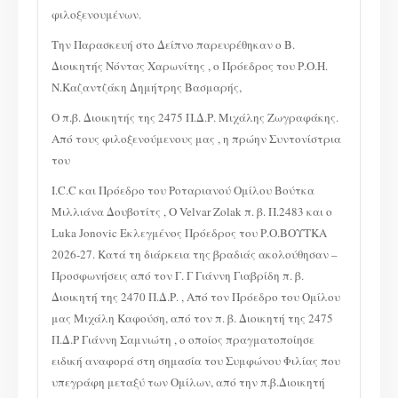
φιλοξενουμένων.
Την Παρασκευή στο Δείπνο παρευρέθηκαν ο Β.
Διοικητής Νόντας Χαρωνίτης , ο Πρόεδρος του Ρ.Ο.Η.
Ν.Καζαντζάκη Δημήτρης Βασμαρής,
Ο π.β. Διοικητής της 2475 Π.Δ.Ρ. Μιχάλης Ζωγραφάκης.
Από τους φιλοξενούμενους μας , η πρώην Συντονίστρια
του
I.C.C και Πρόεδρο του Ροταριανού Ομίλου Βούτκα
Μιλλιάνα Δουβοτίτς , Ο Velvar Zolak π. β. Π.2483 και ο
Luka Jonovic Εκλεγμένος Πρόεδρος του Ρ.Ο.ΒΟΥΤΚΑ
2026-27. Κατά τη διάρκεια της βραδιάς ακολούθησαν –
Προσφωνήσεις από τον Γ. Γ Γιάννη Γιαβρίδη π. β.
Διοικητή της 2470 Π.Δ.Ρ. , Από τον Πρόεδρο του Ομίλου
μας Μιχάλη Καφούση, από τον π. β. Διοικητή της 2475
Π.Δ.Ρ Γιάννη Σαμνιώτη , ο οποίος πραγματοποίησε
ειδική αναφορά στη σημασία του Συμφώνου Φιλίας που
υπεγράφη μεταξύ των Ομίλων, από την π.β.Διοικητή