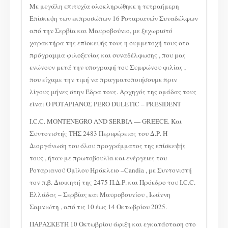
Με μεγάλη επιτυχία ολοκληρώθηκε η τετραήμερη
Επίσκεψη των εκπροσώπων 16 Ροταριανών Συναδέλφων
από την Σερβία και Μαυροβούνιο, με ξεχωριστό
χαρακτήρα της επίσκεψής τους η συμμετοχή τους στο
πρόγραμμα φιλοξενίας και συναδέλφωσης , που μας
ενώνουν μετά την υπογραφή του Συμφώνου φιλίας ,
που είχαμε την τιμή να πραγματοποιήσουμε πριν
λίγους μήνες στην Έδρα τους. Αρχηγός της ομάδας τους
είναι Ο ΡΟΤΑΡΙΑΝΟΣ PERO DULETIC – PRESIDENT
I.C.C. MONTENEGRO AND SERBIA — GREECE. Και
Συντονιστής ΤΗΣ 2483 Περιφέρειας του Δ.Ρ. Η
Διοργάνωση του όλου προγράμματος της επίσκεψής
τους , ήταν με πρωτοβουλία και ενέργειες του
Ροταριανού Ομίλου Ηράκλειο –Candia , με Συντονιστή
τον π.β. Διοικητή της 2475 Π.Δ.Ρ. και Πρόεδρο του I.C.C.
Ελλάδας – Σερβίας και Μαυροβουνίου , Ιωάννη
Σαμνιώτη , από τις 10 έως 14 Οκτωβρίου 2025.
ΠΑΡΑΣΚΕΥΉ 10 Οκτωβρίου άφιξη και εγκατάσταση στο