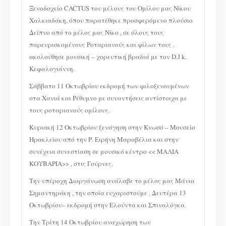
Ξενοδοχείο CACTUS του μέλους του Ομίλου μας Νίκου
Χαλκιαδάκη, όπου παρατέθηκε προσφερόμενο πλούσιο
Δείπνο από το μέλος μας Νίκο , σε όλους τους
παρευρισκομένους Ροταριανούς και φίλων τους .
ακολούθησε μουσική – χορευτική βραδιά με τον D.J k.
Κεφαλογιάννη.
Σάββατο 11 Οκτωβρίου εκδρομή των φιλοξενουμένων
στα Χανιά και Ρέθυμνο με συναντήσεις αντίστοιχα με
τους ροταριανούς ομίλους.
Κυριακή 12 Οκτωβρίου ξενάγηση στην Κνωσό – Μουσείο
Ηρακλείου από την Ρ. Ειρήνη Μαραβέλια και στην
συνέχεια συνεστίαση σε μουσικό κέντρο << ΜΑΛΙΑ
ΚΟΥΒΑΡΙΑ>> , στις Γούρνες.
Την υπέροχη Διοργάνωση ανάλαβε το μέλος μας Μάνια
Σημαντηράκη , την οποία ευχαριστούμε . Δευτέρα 13
Οκτωβρίου– εκδρομή στην Ελούντα και Σπιναλόγκα.
Την Τρίτη 14 Οκτωβρίου αναχώρηση των