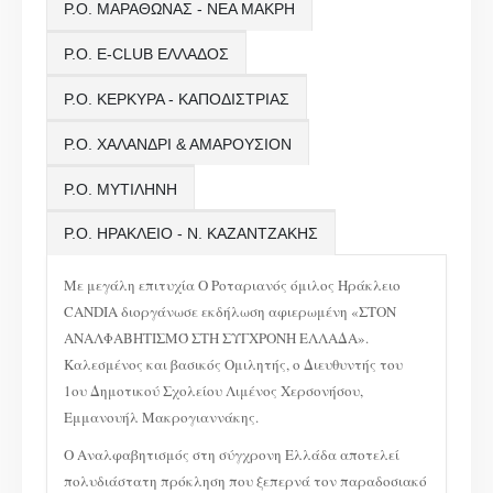
Ρ.Ο. ΜΑΡΑΘΩΝΑΣ - ΝΕΑ ΜΑΚΡΗ
Ρ.Ο. E-CLUB ΕΛΛΑΔΟΣ
Ρ.Ο. ΚΕΡΚΥΡΑ - ΚΑΠΟΔΙΣΤΡΙΑΣ
Ρ.Ο. ΧΑΛΑΝΔΡΙ & ΑΜΑΡΟΥΣΙΟΝ
Ρ.Ο. ΜΥΤΙΛΗΝΗ
Ρ.Ο. ΗΡΑΚΛΕΙΟ - Ν. ΚΑΖΑΝΤΖΑΚΗΣ
Με μεγάλη επιτυχία Ο Ροταριανός όμιλος Ηράκλειο
CANDIA διοργάνωσε εκδήλωση αφιερωμένη «ΣΤΟΝ
ΑΝΑΛΦΑΒΗΤΙΣΜΌ ΣΤΗ ΣΥΓΧΡΟΝΗ ΕΛΛΑΔΑ».
Καλεσμένος και βασικός Ομιλητής, ο Διευθυντής του
1ου Δημοτικού Σχολείου Λιμένος Χερσονήσου,
Εμμανουήλ Μακρογιαννάκης.
Ο Αναλφαβητισμός στη σύγχρονη Ελλάδα αποτελεί
πολυδιάστατη πρόκληση που ξεπερνά τον παραδοσιακό