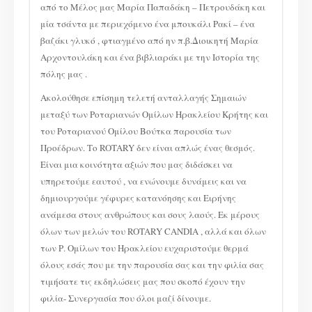
από το Μέλος μας Μαρία Παπαδάκη – Πετρουδάκη και
μία τσάντα με περιεχόμενο ένα μπουκάλι Ρακί – ένα
βαζάκι γλυκό , φτιαγμένο από ην π.β.Διοικητή Μαρία
Αρχοντουλάκη και ένα βιβλιαράκι με την Ιστορία της
πόλης μας .
Ακολούθησε επίσημη τελετή ανταλλαγής Σημαιών
μεταξύ των Ροταριανών Ομίλων Ηρακλείου Κρήτης και
του Ροταριανού Ομίλου Βούτκα παρουσία των
Προέδρων. Το ROTARY δεν είναι απλώς ένας θεσμός.
Είναι μια κοινότητα αξιών που μας διδάσκει να
υπηρετούμε εαυτού , να ενώνουμε δυνάμεις και να
δημιουργούμε γέφυρες κατανόησης και Ειρήνης
ανάμεσα στους ανθρώπους και σους λαούς. Εκ μέρους
όλων των μελών του ROTARY CANDIA , αλλά και όλων
των Ρ. Ομίλων του Ηρακλείου ευχαριστούμε θερμά
όλους εσάς που με την παρουσία σας και την φιλία σας
τιμήσατε τις εκδηλώσεις μας που σκοπό έχουν την
φιλία- Συνεργασία που όλοι μαζί δίνουμε.