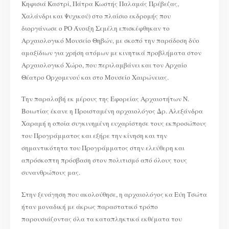
Κηφισιά Καστρί, Πάτρα Κωστής Παλαμάς Πρέβεζας,
Χαλάνδρι και Ψυχικού) στο πλαίσιο εκδρομής που
διοργάνωσε ο ΡΟ Άνοιξη Σεμέλη επισκέφθηκαν το
Αρχαιολογικό Μουσείο Θηβών, με σκοπό την παράδοση δύο
αμαξίδιων για χρήση ατόμων με κινητικά προβλήματα στον
Αρχαιολογικό Χώρο, που περιλαμβάνει και τον Αρχαίο
Θέατρο Ορχομενού και στο Μουσείο Χαιρώνειας.
Την παραλαβή εκ μέρους της Εφορείας Αρχαιοτήτων Ν.
Βοιωτίας έκανε η Προισταμένη αρχαιολόγος Δρ. Αλεξάνδρα
Χαραμή η οποία συγκινημένη ευχαρίστησε τους εκπροσώπους
του Προγράμματος και εξήρε την κίνηση και την
σημαντικότητα του Προγράμματος στην ελεύθερη και
απρόσκοπτη πρόσβαση στον πολιτισμό από όλους τους
συνανθρώπους μας.
Στην ξενάγηση που ακολούθησε, η αρχαιολόγος κα Εύη Τσώτα
ήταν μοναδική με άκρως παραστατικό τρόπο
παρουσιάζοντας όλα τα καταπληκτικά εκθέματα του