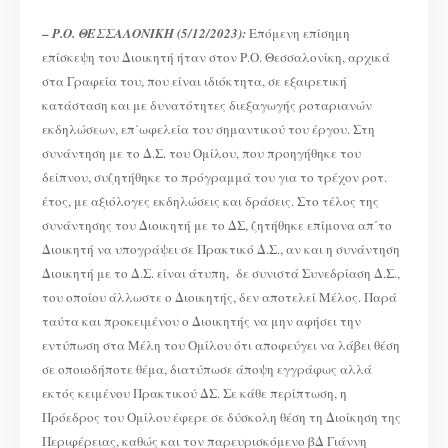
–
Ρ.Ο. ΘΕΣΣΑΛΟΝΙΚΗ (5/12/2023):
Επόμενη επίσημη
επίσκεψη του Διοικητή ήταν στον Ρ.Ο. Θεσσαλονίκη, αρχικά
στα Γραφεία του, που είναι ιδιόκτητα, σε εξαιρετική
κατάσταση και με δυνατότητες διεξαγωγής ροταριανών
εκδηλώσεων, επ΄ωφελεία του σημαντικού του έργου. Στη
συνάντηση με το Δ.Σ. του Ομίλου, που προηγήθηκε του
δείπνου, συζητήθηκε το πρόγραμμά του για το τρέχον ροτ.
έτος, με αξιόλογες εκδηλώσεις και δράσεις. Στο τέλος της
συνάντησης του Διοικητή με το ΔΣ, ζητήθηκε επίμονα απ΄το
Διοικητή να υπογράψει σε Πρακτικό Δ.Σ., αν και η συνάντηση
Διοικητή με το Δ.Σ. είναι άτυπη, δε συνιστά Συνεδρίαση Δ.Σ.,
του οποίου άλλωστε ο Διοικητής, δεν αποτελεί Μέλος. Παρά
ταύτα και προκειμένου ο Διοικητής να μην αφήσει την
εντύπωση στα Μέλη του Ομίλου ότι αποφεύγει να λάβει θέση
σε οποιοδήποτε θέμα, διατύπωσε άποψη εγγράφως αλλά
εκτός κειμένου Πρακτικού ΔΣ. Σε κάθε περίπτωση, η
Πρόεδρος του Ομίλου έφερε σε δύσκολη θέση τη Διοίκηση της
Περιφέρειας, καθώς και τον παρευρισκόμενο βΔ Γιάννη