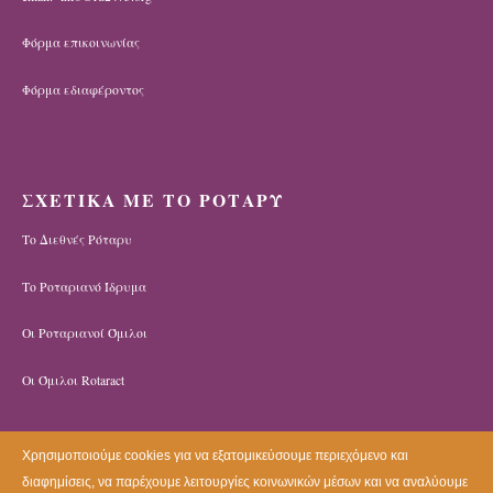
Φόρμα επικοινωνίας
Φόρμα εδιαφέροντος
ΣΧΕΤΙΚΑ ΜΕ ΤΟ ΡΟΤΑΡΥ
Το Διεθνές Ρόταρυ
Το Ροταριανό Ίδρυμα
Οι Ροταριανοί Όμιλοι
Οι Όμιλοι Rotaract
Χρησιμοποιούμε cookies για να εξατομικεύσουμε περιεχόμενο και
διαφημίσεις, να παρέχουμε λειτουργίες κοινωνικών μέσων και να αναλύουμε