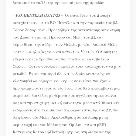
δυναμικά το ταξίδι της προσφοράς και της προόδου.
–
Ρ.Ο. ΠΕΝΤΕΛΗ (15/12/23):
Oι επισκέψεις του Διοικητή
συνεχίστηκαν με το Ρ.Ο. Πεντέλη και την παρουσία του βΔ
Τάσου Ζαγοριανού. Προηγήθηκε της συνεστίασης συνάντηση
του Διοικητή με τον Πρόεδρο και Μέλη του ΔΣ και
κύριο θέμα την αύξηση των Μελών, με νέα ηλικιακά Μέλη
ώστε ο μ.ο. ηλικίας να είναι κάτω των 50 ετών. Ο Διοικητής
επέμεινε στην προσπάθεια που πρέπει να καταβάλει ο
Όμιλος, ώστε ο συνολικός αριθμός τους τουλάχιστον να μην
μειωθεί. Έγινε αναφορά όλων των δράσεων που έχουν
υλοποιηθεί ως σήμερα και κυρίως σε εκείνες που έχουν
προγραμματιστεί για το νέο έτος, που θα περιλαμβάνει μια
σειρά από διαλέξεις με θέματα που αγγίζουν την κοινωνία
μας και την επιχειρηματική κοινότητα, μέσα από θεματικές
εκδηλώσεις στο πλαίσιο των περιοχών εστίασης του ΔΡ, που
θα φέρουν νέα Μέλη. Ακολούθησε η συνεστίαση, με τη
συμμετοχή και του Μέλους του Ομίλου πΔ και pRID
Κατερίνας Κοτσαλή-Παπαδημητρίου, στη διάρκεια της