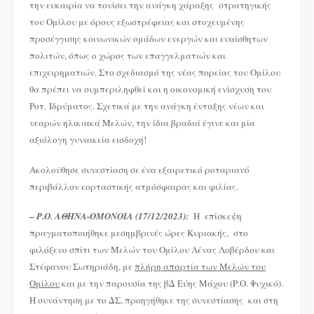
την ευκαιρία να τονίσει την ανάγκη χάραξης στρατηγικής
του Ομίλου με όρους εξωστρέφειας και στοχευμένης
προσέγγισης κοινωνικών ομάδων ενεργών και ευαίσθητων
πολιτών, όπως ο χώρος των επαγγελματιών και
επιχειρηματιών. Στο σχεδιασμό της νέας πορείας του Ομίλου
θα πρέπει να συμπεριληφθεί και η οικονομική ενίσχυση του
Ροτ. Ιδρύματος. Σχετικά με την ανάγκη ένταξης νέων και
νεαρών ηλικιακά Μελών, την ίδια βραδιά έγινε και μία
αξιόλογη γυναικεία εισδοχή!
Ακολούθησε συνεστίαση σε ένα εξαιρετικό ροταριανό
περιβάλλον εορταστικής ατμόσφαιρας και φιλίας.
–
Ρ.Ο. ΑΘΗΝΑ-ΟΜΟΝΟΙΑ (17/12/2023):
Η επίσκεψη
πραγματοποιήθηκε μεσημβρινές ώρες Κυριακής, στο
φιλόξενο σπίτι των Μελών του Ομίλου Λένας Λοβέρδου και
Στέφανου Σωτηριάδη, με
πλήρη απαρτία των Μελών του
Ομίλου
και με την παρουσία της βΔ Εύης Μάχου (Ρ.Ο. Ψυχικό).
Η συνάντηση με το ΔΣ, προηγήθηκε της συνεστίασης και στη