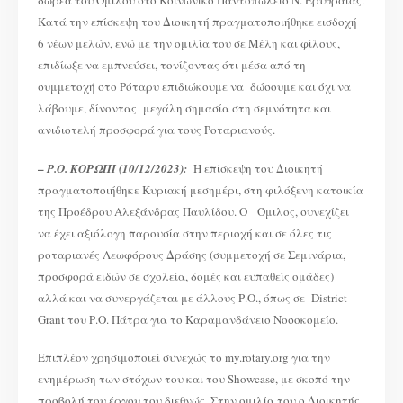
δωρεά του Ομίλου στο Κοινωνικό Παντοπωλείο Ν. Ερυθραίας.
Κατά την επίσκεψη του Διοικητή πραγματοποιήθηκε εισδοχή
6 νέων μελών, ενώ με την ομιλία του σε Μέλη και φίλους,
επιδίωξε να εμπνεύσει, τονίζοντας ότι μέσα από τη
συμμετοχή στο Ρόταρυ επιδιώκουμε να δώσουμε και όχι να
λάβουμε, δίνοντας μεγάλη σημασία στη σεμνότητα και
ανιδιοτελή προσφορά για τους Ροταριανούς.
–
Ρ.Ο. ΚΟΡΩΠΙ (10/12/2023):
Η επίσκεψη του Διοικητή
πραγματοποιήθηκε Κυριακή μεσημέρι, στη φιλόξενη κατοικία
της Προέδρου Αλεξάνδρας Παυλίδου. O Όμιλος, συνεχίζει
να έχει αξιόλογη παρουσία στην περιοχή και σε όλες τις
ροταριανές Λεωφόρους Δράσης (συμμετοχή σε Σεμινάρια,
προσφορά ειδών σε σχολεία, δομές και ευπαθείς ομάδες)
αλλά και να συνεργάζεται με άλλους Ρ.Ο., όπως σε District
Grant του Ρ.Ο. Πάτρα για το Καραμανδάνειο Νοσοκομείο.
Επιπλέον χρησιμοποιεί συνεχώς το my.rotary.org για την
ενημέρωση των στόχων του και του Showcase, με σκοπό την
προβολή του έργου του διεθνώς. Στην ομιλία του ο Διοικητής