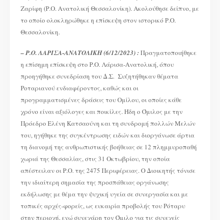
Ζαρίφη (Ρ.Ο. Ανατολική Θεσσαλονίκη). Ακολούθησε δείπνο, με
το οποίο ολοκληρώθηκε η επίσκεψη στον ιστορικό Ρ.Ο.
Θεσσαλονίκη.
–
Ρ.Ο. ΛΑΡΙΣΑ-ΑΝΑΤΟΛΙΚΗ (6/12/2023) :
Πραγματοποιήθηκε
η επίσημη επίσκεψη στο Ρ.Ο. Λάρισα-Ανατολική, όπου
προηγήθηκε συνεδρίαση του Δ.Σ. Συζητήθηκαν θέματα
Ροταριανού ενδιαφέροντος, καθώς και οι
προγραμματισμένες δράσεις του Ομίλου, οι οποίες κάθε
χρόνο είναι αξιόλογες και ποικίλες. Ήδη ο Όμιλος με την
Πρόεδρο Ελένη Κατσαούνη και τη συνδρομή πολλών Μελών
του, ηγήθηκε της συγκέντρωσης ειδών και διοργάνωσε άρτια
τη διανομή της ανθρωπιστικής βοήθειας σε 12 πλημμυροπαθή
χωριά της Θεσσαλίας, στις 31 Οκτωβρίου, την οποία
απέστειλαν οι Ρ.Ο. της 2475 Περιφέρειας. O Διοικητής τόνισε
την ιδιαίτερη σημασία της προσπάθειας οργάνωσης
εκδήλωσης με θέμα την ψυχική υγεία σε συνεργασία και με
τοπικές αρχές-φορείς, ως ευκαιρία προβολής του Ρόταρυ
στην περιοχή, ενώ συνεχάρη τον Όμιλο για τις συνεχείς