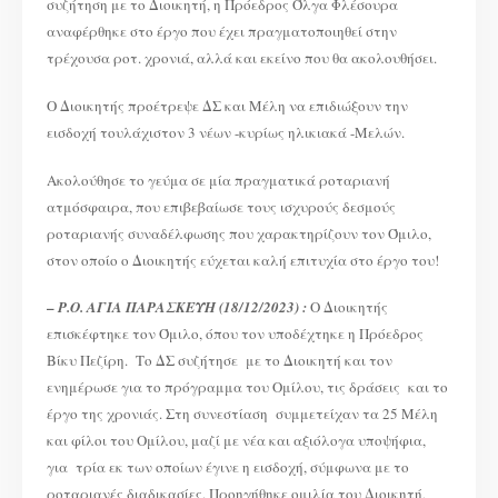
συζήτηση με το Διοικητή, η Πρόεδρος Όλγα Φλέσουρα
αναφέρθηκε στο έργο που έχει πραγματοποιηθεί στην
τρέχουσα ροτ. χρονιά, αλλά και εκείνο που θα ακολουθήσει.
Ο Διοικητής προέτρεψε ΔΣ και Μέλη να επιδιώξουν την
εισδοχή τουλάχιστον 3 νέων -κυρίως ηλικιακά -Μελών.
Ακολούθησε το γεύμα σε μία πραγματικά ροταριανή
ατμόσφαιρα, που επιβεβαίωσε τους ισχυρούς δεσμούς
ροταριανής συναδέλφωσης που χαρακτηρίζουν τον Όμιλο,
στον οποίο ο Διοικητής εύχεται καλή επιτυχία στο έργο του!
–
Ρ.Ο. ΑΓΙΑ ΠΑΡΑΣΚΕΥΗ (18/12/2023) :
Ο Διοικητής
επισκέφτηκε τον Όμιλο, όπου τον υποδέχτηκε η Πρόεδρος
Βίκυ Πεζίρη. Το ΔΣ συζήτησε με το Διοικητή και τον
ενημέρωσε για το πρόγραμμα του Ομίλου, τις δράσεις και το
έργο της χρονιάς. Στη συνεστίαση συμμετείχαν τα 25 Μέλη
και φίλοι του Ομίλου, μαζί με νέα και αξιόλογα υποψήφια,
για τρία εκ των οποίων έγινε η εισδοχή, σύμφωνα με το
ροταριανές διαδικασίες. Προηγήθηκε ομιλία του Διοικητή,