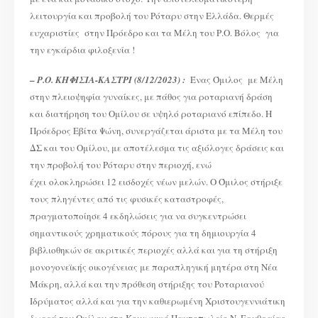
λειτουργία και προβολή του Ρόταρυ στην Ελλάδα. Θερμές
ευχαριστίες στην Πρόεδρο και τα Μέλη του Ρ.Ο. Βόλος για
την εγκάρδια φιλοξενία !
–
Ρ.Ο. ΚΗΦΙΣΙΑ-ΚΑΣΤΡΙ (8/12/2023) :
Ένας Όμιλος με Μέλη
στην πλειοψηφία γυναίκες, με πάθος για ροταριανή δράση
και διατήρηση του Ομίλου σε υψηλό ροταριανό επίπεδο. Η
Πρόεδρος Εβίτα Ψώνη, συνεργάζεται άριστα με τα Μέλη του
ΔΣ και του Ομίλου, με αποτέλεσμα τις αξιόλογες δράσεις και
την προβολή του Ρόταρυ στην περιοχή, ενώ
έχει ολοκληρώσει 12 εισδοχές νέων μελών. Ο Όμιλος στήριξε
τους πληγέντες από τις φυσικές καταστροφές,
πραγματοποίησε 4 εκδηλώσεις για να συγκεντρώσει
σημαντικούς χρηματικούς πόρους για τη δημιουργία 4
βιβλιοθηκών σε ακριτικές περιοχές αλλά και για τη στήριξη
μονογονεϊκής οικογένειας με παραπληγική μητέρα στη Νέα
Μάκρη, αλλά και την πρόθεση στήριξης του Ροταριανού
Ιδρύματος αλλά και για την καθιερωμένη Χριστουγεννιάτικη