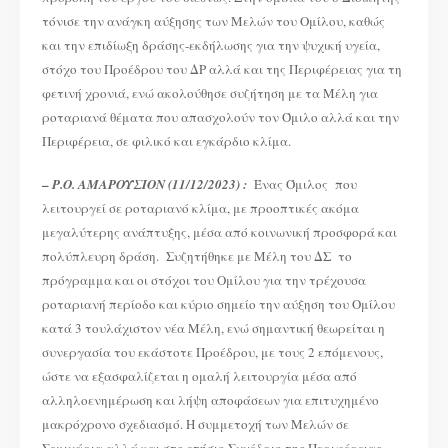
τόνισε την ανάγκη αύξησης των Μελών του Ομίλου, καθώς
και την επιδίωξη δράσης-εκδήλωσης για την ψυχική υγεία,
στόχο του Προέδρου του ΔΡ αλλά και της Περιφέρειας για τη
φετινή χρονιά, ενώ ακολούθησε συζήτηση με τα Μέλη για
ροταριανά θέματα που απασχολούν τον Όμιλο αλλά και την
Περιφέρεια, σε φιλικό και εγκάρδιο κλίμα.
–
Ρ.Ο. ΑΜΑΡΟΥΣΙΟΝ (11/12/2023) :
Ένας Όμιλος που
λειτουργεί σε ροταριανό κλίμα, με προοπτικές ακόμα
μεγαλύτερης ανάπτυξης, μέσα από κοινωνική προσφορά και
πολύπλευρη δράση. Συζητήθηκε με Μέλη του ΔΣ το
πρόγραμμα και οι στόχοι του Ομίλου για την τρέχουσα
ροταριανή περίοδο και κύριο σημείο την αύξηση του Ομίλου
κατά 3 τουλάχιστον νέα Μέλη, ενώ σημαντική θεωρείται η
συνεργασία του εκάστοτε Προέδρου, με τους 2 επόμενους,
ώστε να εξασφαλίζεται η ομαλή λειτουργία μέσα από
αλληλοενημέρωση και λήψη αποφάσεων για επιτυχημένο
μακρόχρονο σχεδιασμό. Η συμμετοχή των Μελών σε
Σεμινάρια αλλά και στο ετήσιο Συνέδριο της Περιφέρειας