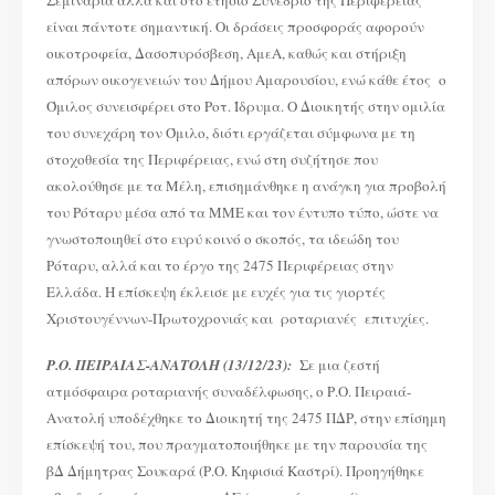
είναι πάντοτε σημαντική. Οι δράσεις προσφοράς αφορούν
οικοτροφεία, Δασοπυρόσβεση, ΑμεΑ, καθώς και στήριξη
απόρων οικογενειών του Δήμου Αμαρουσίου, ενώ κάθε έτος ο
Όμιλος συνεισφέρει στο Ροτ. Ίδρυμα. Ο Διοικητής στην ομιλία
του συνεχάρη τον Όμιλο, διότι εργάζεται σύμφωνα με τη
στοχοθεσία της Περιφέρειας, ενώ στη συζήτησε που
ακολούθησε με τα Μέλη, επισημάνθηκε η ανάγκη για προβολή
του Ρόταρυ μέσα από τα ΜΜΕ και τον έντυπο τύπο, ώστε να
γνωστοποιηθεί στο ευρύ κοινό ο σκοπός, τα ιδεώδη του
Ρόταρυ, αλλά και το έργο της 2475 Περιφέρειας στην
Ελλάδα. Η επίσκεψη έκλεισε με ευχές για τις γιορτές
Χριστουγέννων-Πρωτοχρονιάς και ροταριανές επιτυχίες.
Ρ.Ο. ΠΕΙΡΑΙΑΣ-ΑΝΑΤΟΛΗ (13/12/23):
Σε μια ζεστή
ατμόσφαιρα ροταριανής συναδέλφωσης, ο Ρ.Ο. Πειραιά-
Ανατολή υποδέχθηκε το Διοικητή της 2475 ΠΔΡ, στην επίσημη
επίσκεψή του, που πραγματοποιήθηκε με την παρουσία της
βΔ Δήμητρας Σουκαρά (Ρ.Ο. Κηφισιά Καστρί). Προηγήθηκε