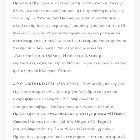
Όμιλο και Περιφέρεια, σχετικά με τη λειτουργία και το έργο
όλων. Το κυριότερο συμπέρασμα ήταν η ανάγκη συνένωσης
των όμορων Ροταριανών Ομίλων, καθόσον συνεστιάσεις
αλλά και δράσεις με συμμετοχή μικρότερη ακόμα και των 10
Μελών/Όμιλο, δε μπορούν να αφήσουν κανένα ροταριανό
αποτύπωμα στις τοπικές κοινωνίες, ενώ οριακά συντηρούν το
πνεύμα συναδέλφωσης που στην ουσία, κρατάει
«ζωντανούς» του Ομίλους. Η επίσκεψη έκλεισε με
εορταστικές ευχές και την ελπίδα όλων για ακόμα καλύτερες
ημέρες για το Ελληνικό Ρόταρυ.
–
Ρ.Ο. ΑΘΗΝΑΙ-ΙΛΙΣΙΑ (23/12/2023) :
Η επίσκεψη, που αρχικά
είχε προγραμματισθεί για το μήνα Νοέμβριο και η οποία
αναβλήθηκε με ευθύνη του Ρ.Ο. Αθήναι—Ιλίσια
πραγματοποιήθηκε διαδικτυακά πλέον, όπως ο ίδιος ο
στην οποία συμμετείχε μόνο ο πΠ Daniel
Όμιλος ζήτησε και
Counio.
Ο Διοικητής και η βΔ Εύη Μάχου (Ρ.Ο. Ψυχικό)
ενημερώθηκαν ότι τα 3 και πλέον τελευταία χρόνια, ο
Όμιλος δεν πραγματοποιεί συναντήσεις ούτε και ροταριανές