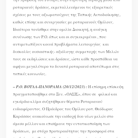
ροταριανές δράσεις, εκμεταλλευόμενοι τις εξαιρετικές
σχέσεις με τους αξιωματούχους της Τοπικής Αυτοδιοίκησης,
καθώς επίσης και συνεργασίες με ροταριανούς Ομίλους.
Ιδιαίτερα τονίσθηκε στην ομιλία Διοικητή, η ανάγκη
συνένωσης των Ρ.Ο. όπως και οι συγκεκριμένοι , που
αντιμετωπίζουν κοινά προβλήματα λειτουργίας και
δυσκολίες ουσιαστικής- αξιόλογης συμμετοχής των Μελών
τους σε εκδηλώσεις και δράσεις, ώστε κάθε προσπάθεια να
αφήνει μεγαλύτερο το δυνατό ροταριανό αποτύπωμα στις
τοπικές κοινωνίες.
–
Ρ.Ο. ΒΟΥΛΑ-ΠΑΝΟΡΑΜΑ (20/12/2023) :
Η επίσημη επίσκεψη
πραγματοποιήθηκε στο Ξεν. «ΟΑΣΙΣ», όπου σε φιλικό και
εγκάρδιο κλίμα συζητήθηκαν θέματα Ροταριανού
ενδιαφέροντος. Ο Πρόεδρος του Ομίλου ροτ. Θεόδωρος
Καράσσος ανακοίνωσε την εισδοχή δυο νέων μελών στο
άμεσο μέλλον και επισήμανε την εντατικοποίηση των
δράσεων, με στόχο προτεραιότητας την προσφορά στα