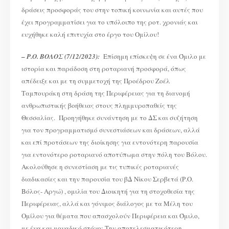
δράσεις προσφοράς του στην τοπική κοινωνία και αυτές που
έχει προγραμματίσει για το υπόλοιπο της ροτ. χρονιάς και
ευχήθηκε καλή επιτυχία στο έργο του Ομίλου!
–
Ρ.Ο. ΒΟΛΟΣ (7/12/2023):
Επίσημη επίσκεψη σε ένα Όμιλο με
ιστορία και παράδοση στη ροταριανή προσφορά, όπως
απέδειξε και με τη συμμετοχή της Προέδρου Ζοέλ
Ταμπουράκη στη δράση της Περιφέρειας για τη διανομή
ανθρωπιστικής βοήθειας στους πλημμυροπαθείς της
Θεσσαλίας. Προηγήθηκε συνάντηση με το ΔΣ και συζήτηση
για τον προγραμματισμό συνεστιάσεων και δράσεων, αλλά
και επί προτάσεων της διοίκησης για εντονότερη παρουσία
για εντονότερο ροταριανό αποτύπωμα στην πόλη του Βόλου.
Ακολούθησε η συνεστίαση με τις τυπικές ροταριανές
διαδικασίες και την παρουσία του βΔ Νίκου Σερβετά (Ρ.Ο.
Βόλος- Αργώ) , ομιλία του Διοικητή για τη στοχοθεσία της
Περιφέρειας, αλλά και γόνιμος διάλογος με τα Μέλη του
Ομίλου για θέματα που απασχολούν Περιφέρεια και Όμιλο,
με ένα και μοναδικό στόχο: Την αποτελεσματικότερη