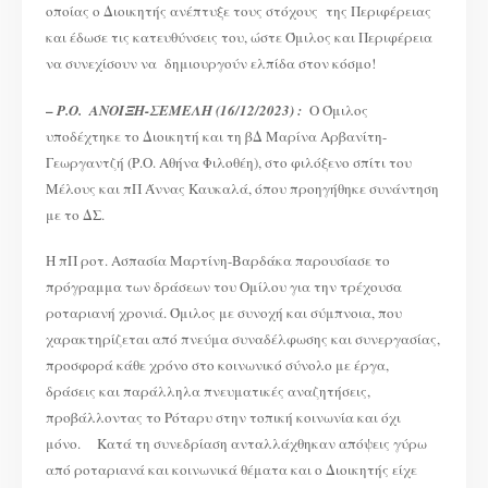
οποίας ο Διοικητής ανέπτυξε τους στόχους της Περιφέρειας
και έδωσε τις κατευθύνσεις του, ώστε Όμιλος και Περιφέρεια
να συνεχίσουν να δημιουργούν ελπίδα στον κόσμο!
–
Ρ.Ο. ΑΝΟΙΞΗ-ΣΕΜΕΛΗ (16/12/2023) :
O Όμιλος
υποδέχτηκε το Διοικητή και τη βΔ Μαρίνα Αρβανίτη-
Γεωργαντζή (Ρ.Ο. Αθήνα Φιλοθέη), στο φιλόξενο σπίτι του
Μέλους και πΠ Άννας Καυκαλά, όπου προηγήθηκε συνάντηση
με το ΔΣ.
Η πΠ ροτ. Ασπασία Μαρτίνη-Βαρδάκα παρουσίασε το
πρόγραμμα των δράσεων του Ομίλου για την τρέχουσα
ροταριανή χρονιά. Όμιλος με συνοχή και σύμπνοια, που
χαρακτηρίζεται από πνεύμα συναδέλφωσης και συνεργασίας,
προσφορά κάθε χρόνο στο κοινωνικό σύνολο με έργα,
δράσεις και παράλληλα πνευματικές αναζητήσεις,
προβάλλοντας το Ρόταρυ στην τοπική κοινωνία και όχι
μόνο. Κατά τη συνεδρίαση ανταλλάχθηκαν απόψεις γύρω
από ροταριανά και κοινωνικά θέματα και ο Διοικητής είχε