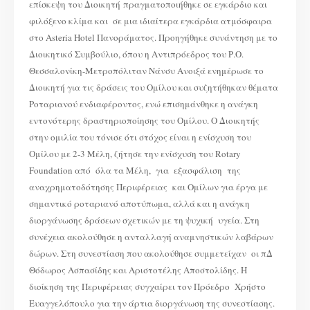
επίσκεψη του Διοικητή πραγματοποιήθηκε σε εγκάρδιο και
φιλόξενο κλίμα και σε μια ιδιαίτερα εγκάρδια ατμόσφαιρα
στο Asteria Hotel Πανοράματος. Προηγήθηκε συνάντηση με το
Διοικητικό Συμβούλιο, όπου η Αντιπρόεδρος του Ρ.Ο.
Θεσσαλονίκη-Μετροπόλιταν Νάνσυ Ανοιξά ενημέρωσε το
Διοικητή για τις δράσεις του Ομίλου και συζητήθηκαν θέματα
Ροταριανού ενδιαφέροντος, ενώ επισημάνθηκε η ανάγκη
εντονότερης δραστηριοποίησης του Ομίλου. Ο Διοικητής
στην ομιλία του τόνισε ότι στόχος είναι η ενίσχυση του
Ομίλου με 2-3 Μέλη, ζήτησε την ενίσχυση του Rotary
Foundation από όλα τα Μέλη, για εξασφάλιση της
αναχρηματοδότησης Περιφέρειας και Ομίλων για έργα με
σημαντικό ροταριανό αποτύπωμα, αλλά και η ανάγκη
διοργάνωσης δράσεων σχετικών με τη ψυχική υγεία. Στη
συνέχεια ακολούθησε η ανταλλαγή αναμνηστικών λαβάρων
δώρων. Στη συνεστίαση που ακολούθησε συμμετείχαν οι πΔ
Θόδωρος Ασπασίδης και Αριστοτέλης Αποστολίδης. Η
διοίκηση της Περιφέρειας συγχαίρει τον Πρόεδρο Χρήστο
Ευαγγελόπουλο για την άρτια διοργάνωση της συνεστίασης.