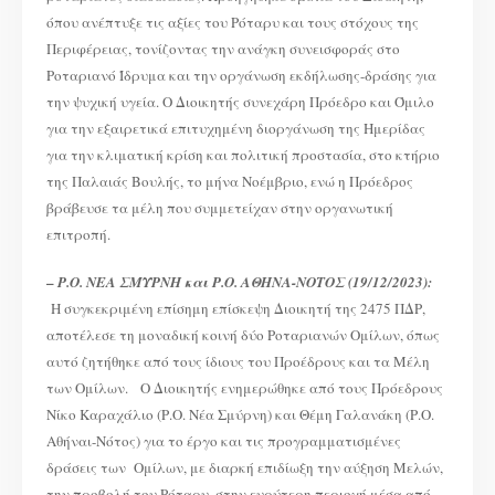
όπου ανέπτυξε τις αξίες του Ρόταρυ και τους στόχους της
Περιφέρειας, τονίζοντας την ανάγκη συνεισφοράς στο
Ροταριανό Ίδρυμα και την οργάνωση εκδήλωσης-δράσης για
την ψυχική υγεία. Ο Διοικητής συνεχάρη Πρόεδρο και Όμιλο
για την εξαιρετικά επιτυχημένη διοργάνωση της Ημερίδας
για την κλιματική κρίση και πολιτική προστασία, στο κτήριο
της Παλαιάς Βουλής, το μήνα Νοέμβριο, ενώ η Πρόεδρος
βράβευσε τα μέλη που συμμετείχαν στην οργανωτική
επιτροπή.
–
Ρ.Ο. ΝΕΑ ΣΜΥΡΝΗ και Ρ.Ο. ΑΘΗΝΑ-ΝΟΤΟΣ (19/12/2023):
Η συγκεκριμένη επίσημη επίσκεψη Διοικητή της 2475 ΠΔΡ,
αποτέλεσε τη μοναδική κοινή δύο Ροταριανών Ομίλων, όπως
αυτό ζητήθηκε από τους ίδιους του Προέδρους και τα Μέλη
των Ομίλων. Ο Διοικητής ενημερώθηκε από τους Πρόεδρους
Νίκο Καραχάλιο (Ρ.Ο. Νέα Σμύρνη) και Θέμη Γαλανάκη (Ρ.Ο.
Αθήναι-Νότος) για το έργο και τις προγραμματισμένες
δράσεις των Ομίλων, με διαρκή επιδίωξη την αύξηση Μελών,
την προβολή του Ρόταρυ, στην ευρύτερη περιοχή μέσα από