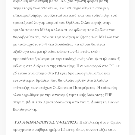
υβριδική συνάντηση με το ΔΣ (για πρώτη φορά) με τη
συμμετοχή των απόντων, ενώ επισημάνθηκε η ανάγκη
επικαιροποίησης του Καταστατικού και τακτοποίησης του
τραπεζικού λογαριασμού του Ομίλου. Ο Διοικητής στην
ομιλία του στα Μέλη αλλά και σε φίλους του Ομίλου που
παραβρέθηκαν, τόνισε την ανάγκη αύξησης των Μελών του
με τουλάχιστον 3-4 νέα πρόσωπα, τα οποία θα είναι
αξιόλογα και μ.ο ηλικίας κάτω των 45 ετών, ενώ η
προσπάθεια ξεκίνησε με την εισδοχή ενός νέου (και ηλικιακά)
μέλους στη διάρκεια της επίσκεψης. Η συνεισφορά στο Ρ.Ι. με
25 ευρώ ανα άτομο στο Ρ.Ι έχει δρομολογηθεί, όπως και
εντονότερες δράσεις που θα υλοποιηθούν στο πλαίσιο
επίτευξης των στόχων Ομίλου και Περιφέρειας. Η επίσκεψη
ολοκληρώθηκε με την απονομή τιμητικής διάκρισης PHF
στην τ. βΔ Λίτσα Χριστοδουλάκη από τον τ. Διοικητή Γιάννη
Κατσογιάννη.
–
Ρ.Ο. ΑΘΗΝΑΙ-ΒΟΡΡΑΣ (14/12/2023):
H επίσκεψη στον Όμιλο
πραγματο-ποιήθηκε ημέρα Πέμπτη, όπως συνεστιάζει και ο