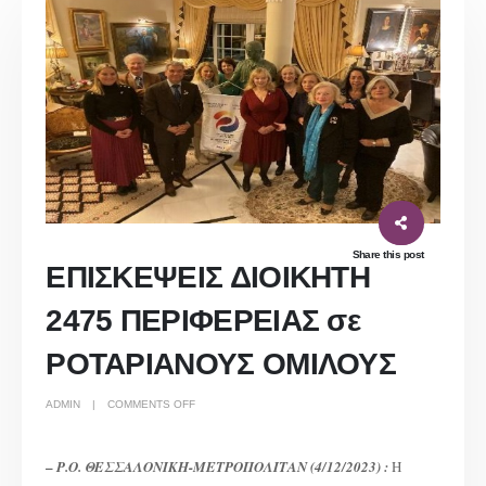
Share this post
ΕΠΙΣΚΕΨΕΙΣ ΔΙΟΙΚΗΤΗ
2475 ΠΕΡΙΦΕΡΕΙΑΣ σε
ΡΟΤΑΡΙΑΝΟΥΣ ΟΜΙΛΟΥΣ
ON
ADMIN
COMMENTS OFF
ΕΠΙΣΚΕΨΕΙΣ
ΔΙΟΙΚΗΤΗ
2475
ΠΕΡΙΦΕΡΕΙΑΣ
ΣΕ
–
Ρ.Ο. ΘΕΣΣΑΛΟΝΙΚΗ-ΜΕΤΡΟΠΟΛΙΤΑΝ (4/12/2023) :
Η
ΡΟΤΑΡΙΑΝΟΥΣ
ΟΜΙΛΟΥΣ