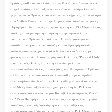
δράσεις, καθόσον το πλείστον των Μελών του δεν κατοικεί
στην Ελλάδα, αλλά ταξιδεύουν σε όλο τον κόσμο. Θετικό το
γεγονός ότι ο Όμιλος είναι οικονομικά ενήμερος σε ότι αφορά
στο Διεθνές Ρόταρυ και στην Περιφέρεια. Αυτό όμως για την
Περιφέρεια, δεν αρκεί για τη διατήρηση του Ρ.Ο Αθήνα-Ιλίσια,
τουλάχιστον με την υφιστάμενη μορφή «μοντέλου»
Ροταριανού Ομίλου, καθόσον οι Ρ.Ο. υπάρχουν για να
διαδίδουν τα ροταριανά ιδεώδη και να προσφέρουν στις
τοπικές κοινωνίες, μέσα από εκδηλώσεις και δράσεις με
φυσική παρουσία. Η διατήρηση του Ομίλου ως “Passport Club”
(Ροταριανός Όμιλος που επιτρέπει στα μέλη να
παρακολουθούν άλλες συναντήσεις του Ροταριανού Ομίλου,
αλλά να παρακολουθούν και έναν καθορισμένο αριθμό
συναντήσεων στο δικό τους Όμιλο κάθε χρόνο – Αποτελείται
από Μέλη που ταξιδεύουν συχνά, με εμπειρίες Ρ.Ο. και
συναντούν πολλά νέα άτομα- Καταβάλει συνδρομές Μελών
σε ΔΡ και Περιφέρεια ), καλύπτει τις συνθήκες λειτουργίας
του όπως αυτές ισχύουν σήμερα και προτάθηκε ως η
προσφορότερη λύση, ώστε να αποφευχθεί ο Ρ.Ο. Αθήναι-Ιλίσια