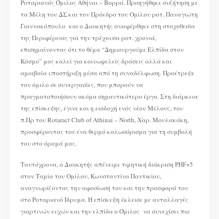
Ροταριανός Όμιλος Αθήναι – Βορρά. Προηγήθηκε συζήτηση με
τα Μέλη του ΔΣ και τον Πρόεδρο του Ομίλου ροτ. Παναγιώτη
Γιαννακόπουλο και ο Διοικητής αναφέρθηκε στη στοχοθεσία
της Περιφέρειας για την τρέχουσα ροτ. χρονιά,
επισημαίνοντας ότι το θέμα “Δημιουργούμε Ελπίδα στον
Κόσμο” μας καλεί για κοινωφελείς δράσεις αλλά και
αμοιβαία υποστήριξη μέσα από τη συναδέλφωση. Προέτρεψε
τον όμιλο σε συνεργασίες, που μπορούν να
πραγματοποιήσουν ακόμα σημαντικότερο έργο. Στη διάρκεια
της επίσκεψης, έγινε και η εισδοχή ενός νέου Μέλους, του
π.Πρ του Rotaract Club of Athinai – North, Χαρ. Μουλακάκη,
προσφέροντας του ένα θερμό καλωσόρισμα για τη συμβολή
του στο όραμά μας.
Ταυτόχρονα, ο Διοικητής απένειμε τιμητική διάκριση PHF+5
στον Ταμία του Ομίλου, Κωνσταντίνο Παντικίου,
αναγνωρίζοντας την αφοσίωσή του και την προσφορά του
στο Ροταριανό Ίδρυμα. Η επίσκεψη έκλεισε με ανταλλαγές
γιορτινών ευχών και την ελπίδα ο Όμιλος να συνεχίσει πιο