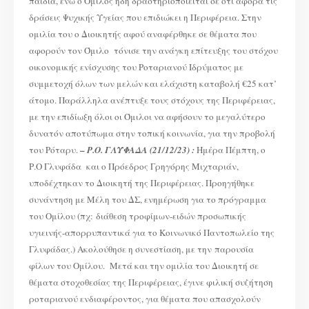
παιδιά, ενώ ο Όμιλος ήδη δραστηριοποιείται σε ότι αφορά τις
δράσεις Ψυχικής Υγείας που επιδιώκει η Περιφέρεια. Στην
ομιλία του ο Διοικητής αφού αναφέρθηκε σε θέματα που
αφορούν τον Όμιλο τόνισε την ανάγκη επίτευξης του στόχου
οικονομικής ενίσχυσης του Ροταριανού Ιδρύματος με
συμμετοχή όλων των μελών και ελάχιστη καταβολή €25 κατ’
άτομο. Παράλληλα ανέπτυξε τους στόχους της Περιφέρειας,
με την επιδίωξη όλοι οι Όμιλοι να αφήσουν το μεγαλύτερο
δυνατόν αποτύπωμα στην τοπική κοινωνία, για την προβολή
–
του Ρόταρυ.
Ρ.Ο. ΓΛΥΦΑΔΑ (21/12/23) :
Ημέρα Πέμπτη, ο
Ρ.Ο Γλυφάδα και ο Πρόεδρος Γρηγόρης Μιχταριάν,
υποδέχτηκαν το Διοικητή της Περιφέρειας. Προηγήθηκε
συνάντηση με Μέλη του ΔΣ, ενημέρωση για το πρόγραμμα
του Ομίλου (πχ: διάθεση τροφίμων-ειδών προσωπικής
υγιεινής-απορρυπαντικά για το Κοινωνικό Παντοπωλείο της
Γλυφάδας.) Ακολούθησε η συνεστίαση, με την παρουσία
φίλων του Ομίλου. Μετά και την ομιλία του Διοικητή σε
θέματα στοχοθεσίας της Περιφέρειας, έγινε φιλική συζήτηση
ροταριανού ενδιαφέροντος, για θέματα που απασχολούν