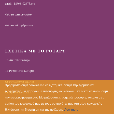
email: info@rd2475.org
Φόρμα επικοινωνίας
Φόρμα εδιαφέροντος
ΣΧΕΤΙΚΑ ΜΕ ΤΟ ΡΟΤΑΡΥ
Το Διεθνές Ρόταρυ
Το Ροταριανό Ίδρυμα
Οι Ροταριανοί Όμιλοι
Χρησιμοποιούμε cookies για να εξατομικεύσουμε περιεχόμενο και
διαφημίσεις, να παρέχουμε λειτουργίες κοινωνικών μέσων και να αναλύουμε
Οι Όμιλοι Rotaract
την επισκεψιμότητά μας. Μοιραζόμαστε επίσης πληροφορίες σχετικά με τη
χρήση του ιστότοπού μας με τους συνεργάτες μας στα μέσα κοινωνικής
δικτύωσης, τη διαφήμιση και την ανάλυση.
View more