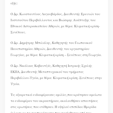
εξής:
Ο Δρ. Κωνσταντίνος Λαγουβάρδος, Διευθυντής Ερευνών του
Ινστιτούτου Περιβάλλοντος και Βιώσιμης Ανάπτυξης του
Εθνικού Αστεροσκοπείου Αθηνών, με θέμα: Κλιματική κρίση-
Συνέπειες.
Ο Δρ. Δημήτρης Μπιλάλης, Καθηγητής του Γεωπονικού
Πανεπιστημίου Αθηνών, Διευθυντής του εργαστηρίου
Γεωργίας, με θέμα: Κλιματική κρίση – Συνέπειες στη Γεωργία.
Ο Δρ. Νικόλαος Καβαντζάς, Καθηγητή Ιατρικής Σχολής
ΕΚΠΑ, Διευθυντής Μεταπτυχιακού του τμήματος
Περιβάλλον-Υγεία, με θέμα: Κλιματική κρίση -Συνέπειες στην
Υγεία.
Τις εξαιρετικά ενδιαφέρουσες ομιλίες,που κράτησαν αμείωτο
το ενδιαφέρον του ακροατήριου, ακολουθήσαν απαντήσεις
στις ερωτήσεις που ετέθησαν. Η υψηλού επιπέδου Ημερίδα
έκλεισε με τα συμπεράσματα που συνήχθησαν από τον