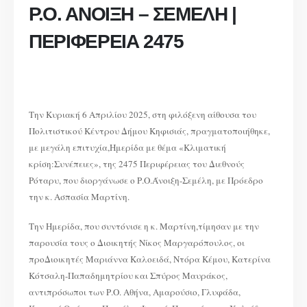
ΚΡΙΣΗ
Ρ.Ο. ΑΝΟΙΞΗ – ΣΕΜΕΛΗ |
–
Ρ.Ο.
ΑΝΟΙΞΗ
–
ΠΕΡΙΦΕΡΕΙΑ 2475
ΣΕΜΕΛΗ
|
ΠΕΡΙΦΕΡΕΙΑ
2475
Την Κυριακή 6 Απριλίου 2025, στη φιλόξενη αίθουσα του
Πολιτιστικού Κέντρου Δήμου Κηφισιάς, πραγματοποιήθηκε,
με μεγάλη επιτυχία,Ημερίδα με θέμα «Κλιματική
κρίση:Συνέπειες», της 2475 Περιφέρειας του Διεθνούς
Ρόταρυ, που διοργάνωσε ο Ρ.Ο.Άνοιξη-Σεμέλη, με Πρόεδρο
την κ. Ασπασία Μαρτίνη.
Την Ημερίδα, που συντόνισε η κ. Μαρτίνη,τίμησαν με την
παρουσία τους ο Διοικητής Νίκος Μαργαρόπουλος, οι
προΔιοικητές Μαριάννα Καλοειδά, Ντόρα Κέμου, Κατερίνα
Κότσαλη-Παπαδημητρίου και Σπύρος Μαυράκος,
αντιπρόσωποι των Ρ.Ο. Αθήνα, Αμαρούσιο, Γλυφάδα,