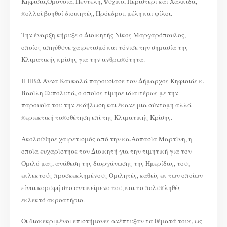
Κηφισιά,Ομόνοια, Πεντέλη, Ψυχικό, Περιστέρι και Χαλκίδα,
πολλοί βοηθοί διοικητές, Πρόεδροι, μέλη και φίλοι.
Την έναρξη κήρυξε ο Διοικητής Νίκος Μαργαρόπουλος,
οποίος απηύθυνε χαιρετισμό και τόνισε την σημασία της
Κλιματικής κρίσης για την ανθρωπότητα.
Η ΠΒΔ Άννα Καυκαλά παρουσίασε τον Δήμαρχος Κηφισιάς κ.
Βασίλη Ξυπολυτά, ο οποίος τίμησε ιδιαιτέρως με την
παρουσία του την εκδήλωση και έκανε μια σύντομη αλλά
περιεκτική τοποθέτηση επί της Κλιματικής Κρίσης.
Ακολούθησε χαιρετισμός από την κα.Ασπασία Μαρτίνη, η
οποία ευχαρίστησε τον Διοικητή για την τιμητική για τον
Όμιλό μας, ανάθεση της διοργάνωσης της Ημερίδας, τους
εκλεκτούς προσκεκλημένους Ομιλητές, καθείς εκ των οποίων
είναι κορυφή στο αντικείμενο του, και το πολυπληθές
εκλεκτό ακροατήριο.
Οι διακεκριμένοι επιστήμονες ανέπτυξαν τα θέματά τους, ως