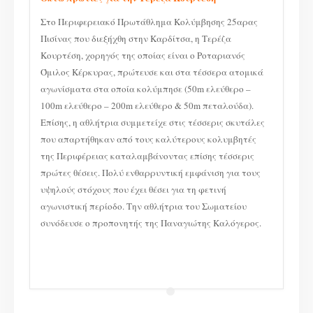
Στο Περιφερειακό Πρωτάθλημα Κολύμβησης 25αρας
Πισίνας που διεξήχθη στην Καρδίτσα, η Τερέζα
Κουρτέση, χορηγός της οποίας είναι ο Ροταριανός
Όμιλος Κέρκυρας, πρώτευσε και στα τέσσερα ατομικά
αγωνίσματα στα οποία κολύμπησε (50m ελεύθερο –
100m ελεύθερο – 200m ελεύθερο & 50m πεταλούδα).
Επίσης, η αθλήτρια συμμετείχε στις τέσσερις σκυτάλες
που απαρτήθηκαν από τους καλύτερους κολυμβητές
της Περιφέρειας καταλαμβάνοντας επίσης τέσσερις
πρώτες θέσεις. Πολύ ενθαρρυντική εμφάνιση για τους
υψηλούς στόχους που έχει θέσει για τη φετινή
αγωνιστική περίοδο. Την αθλήτρια του Σωματείου
συνόδευσε ο προπονητής της Παναγιώτης Καλόγερος.