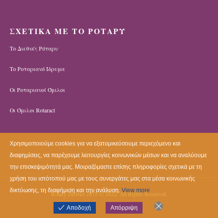
ΣΧΕΤΙΚΑ ΜΕ ΤΟ ΡΟΤΑΡΥ
Το Διεθνές Ρόταρυ
Το Ροταριανό Ίδρυμα
Οι Ροταριανοί Όμιλοι
Οι Όμιλοι Rotaract
Χρησιμοποιούμε cookies για να εξατομικεύσουμε περιεχόμενο και
διαφημίσεις, να παρέχουμε λειτουργίες κοινωνικών μέσων και να αναλύουμε
την επισκεψιμότητά μας. Μοιραζόμαστε επίσης πληροφορίες σχετικά με τη
χρήση του ιστότοπού μας με τους συνεργάτες μας στα μέσα κοινωνικής
δικτύωσης, τη διαφήμιση και την ανάλυση.
View more
Rotary District 2475 © 2022. All Rights Reserved.
Αποδοχή
Απόρριψη