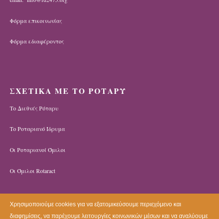
Φόρμα επικοινωνίας
Φόρμα εδιαφέροντος
ΣΧΕΤΙΚΑ ΜΕ ΤΟ ΡΟΤΑΡΥ
Το Διεθνές Ρόταρυ
Το Ροταριανό Ίδρυμα
Οι Ροταριανοί Όμιλοι
Οι Όμιλοι Rotaract
Χρησιμοποιούμε cookies για να εξατομικεύσουμε περιεχόμενο και
διαφημίσεις, να παρέχουμε λειτουργίες κοινωνικών μέσων και να αναλύουμε