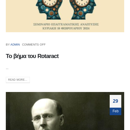
BY
ADMIN
COMMENTS OFF
Το βήμα του Rotaract
...
READ MORE...
29
Feb