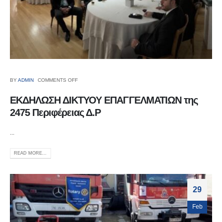
BY
ADMIN
COMMENTS OFF
ΕΚΔΗΛΩΣΗ ΔΙΚΤΥΟΥ ΕΠΑΓΓΕΛΜΑΤΙΩΝ της
2475 Περιφέρειας Δ.Ρ
...
READ MORE...
29
Feb