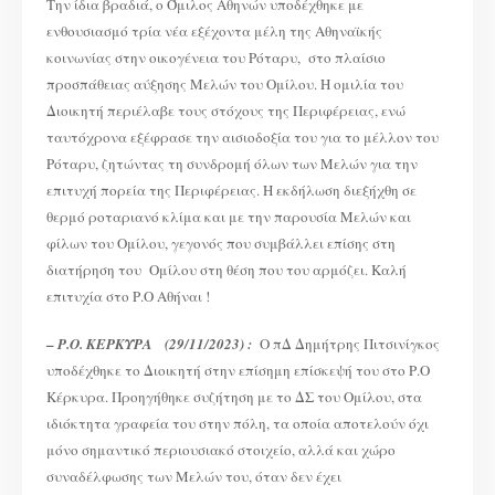
Την ίδια βραδιά, ο Όμιλος Αθηνών υποδέχθηκε με
ενθουσιασμό τρία νέα εξέχοντα μέλη της Αθηναϊκής
κοινωνίας στην οικογένεια του Ρόταρυ, στο πλαίσιο
προσπάθειας αύξησης Μελών του Ομίλου. Η ομιλία του
Διοικητή περιέλαβε τους στόχους της Περιφέρειας, ενώ
ταυτόχρονα εξέφρασε την αισιοδοξία του για το μέλλον του
Ρόταρυ, ζητώντας τη συνδρομή όλων των Μελών για την
επιτυχή πορεία της Περιφέρειας. Η εκδήλωση διεξήχθη σε
θερμό ροταριανό κλίμα και με την παρουσία Μελών και
φίλων του Ομίλου, γεγονός που συμβάλλει επίσης στη
διατήρηση του Ομίλου στη θέση που του αρμόζει. Καλή
επιτυχία στο Ρ.Ο Αθήναι !
–
Ρ.Ο. ΚΕΡΚΥΡΑ (29/11/2023) :
Ο πΔ Δημήτρης Πιτσινίγκος
υποδέχθηκε το Διοικητή στην επίσημη επίσκεψή του στο Ρ.Ο
Κέρκυρα. Προηγήθηκε συζήτηση με το ΔΣ του Ομίλου, στα
ιδιόκτητα γραφεία του στην πόλη, τα οποία αποτελούν όχι
μόνο σημαντικό περιουσιακό στοιχείο, αλλά και χώρο
συναδέλφωσης των Μελών του, όταν δεν έχει