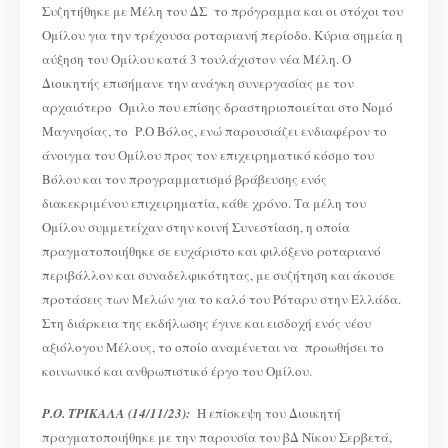
Συζητήθηκε με Μέλη του ΔΣ το πρόγραμμα και οι στόχοι του
Ομίλου για την τρέχουσα ροταριανή περίοδο. Κύρια σημεία η
αύξηση του Ομίλου κατά 3 τουλάχιστον νέα Μέλη. Ο
Διοικητής επισήμανε την ανάγκη συνεργασίας με τον
αρχαιότερο Όμιλο που επίσης δραστηριοποιείται στο Νομό
Μαγνησίας, το Ρ.Ο Βόλος, ενώ παρουσιάζει ενδιαφέρον το
άνοιγμα του Ομίλου προς τον επιχειρηματικό κόσμο του
Βόλου και τον προγραμματισμό βράβευσης ενός
διακεκριμένου επιχειρηματία, κάθε χρόνο. Τα μέλη του
Ομίλου συμμετείχαν στην κοινή Συνεστίαση, η οποία
πραγματοποιήθηκε σε ευχάριστο και φιλόξενο ροταριανό
περιβάλλον και συναδελφικότητας, με συζήτηση και άκουσε
προτάσεις των Μελών για το καλό του Ρόταρυ στην Ελλάδα.
Στη διάρκεια της εκδήλωσης έγινε και εισδοχή ενός νέου
αξιόλογου Μέλους, το οποίο αναμένεται να προωθήσει το
κοινωνικό και ανθρωπιστικό έργο του Ομίλου.
Ρ.Ο. ΤΡΙΚΑΛΑ (14/11/23):
Η επίσκεψη του Διοικητή
πραγματοποιήθηκε με την παρουσία του βΔ Νίκου Σερβετά,