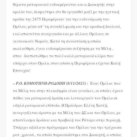
θέματα ροταριανού ενδιαφέροντος και ο Διοικητής στην
ομιλία του, δεσμεύτηκε ότι θα εργασθεί μαζί με την ηγετική
ομάδα της 2475 Περιφέρειας για την ενδυνάμωση του
Ομίλου, μέσα απ΄ τη συναδέλφωση και την ομαδική δουλειά,
ενώ απαιτείται συνεργασία και με άλλους Ομίλους σε
γειτονικούς Νομούς. Κατά τη συνεστίαση η οποία
ακολούθησε, έγινε ενδιαφέρουσα συζήτηση με τα Μέλη ,
όπου διαπιστώθηκε το πολύ καλό ροταριανό κλίμα που
υπάρχει στον Όμιλο, στον οποίο η Περιφέρεια εύχεται Καλή
Επιτυχία!
–
Ρ.Ο. ΚΟΜΟΤΗΝΗ-ΡΟΔΟΠΗ (8/11/2023) :
Ένας Όμιλος που
τα Μέλη του στην πλειοψηφία είναι γυναίκες, οι οποίες έχουν
πάθος για ροταριανή δράση και λειτουργούν τον Όμιλο σε
υψηλό ροταριανό επίπεδο. Η Πρόεδρος Ελένη Χατζή,
συνεργάζεται άριστα με τα Μέλη του ΔΣ και του Ομίλου, με
αποτέλεσμα δράσεις και προβολή του Ρόταρυ στην περιοχή.
Υπάρχει αξιόλογο πρόγραμμα του Ομίλου για την τρέχουσα
ροτ. χρονιά., το οποίο παρουσιάστηκε στο Διοικητή, ο οποίος