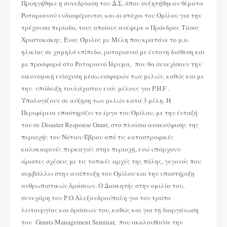
Προηγήθηκε η συνεδρίαση του Δ.Σ. όπου συζητήθηκαν θέματα
Ροταριανού ενδιαφέροντος και οι στόχοι του Ομίλου για την
τρέχουσα περίοδο, τους οποίους ανέφερε ο Πρόεδρος Τάσος
Χριστακάκης. Ένας Όμιλος με Μέλη που κρατάνε το μ.ο.
ηλικίας σε χαμηλό επίπεδο, ροταριανοί με έντονη διάθεση και
με προσφορά στο Ροταριανό Ίδρυμα, που θα συνεχίσουν την
οικονομική ενίσχυση μέσω εισφορών των μελών, καθώς και με
την υπόδειξη τουλάχιστον ενός μέλους για P.H.F .
Υπολογίζουν σε αύξηση των μελών κατά 3 μέλη. Η
Περιφέρεια υποστηρίζει το έργο του Ομίλου, με την ένταξή
του σε Disaster Response Grant, στο πλαίσιο ανακούφισης της
περιοχής του Νότιου Έβρου από τις καταστροφικές
καλοκαιρινές πυρκαγιές στην περιοχή, ενώ υπάρχουν
άριστες σχέσεις με τις τοπικές αρχές της πόλης, γεγονός που
συμβάλλει στην ανάπτυξη του Ομίλου και την υποστήριξη
ανθρωπιστικών δράσεων. Ο Διοικητής στην ομιλία του,
συνεχάρη τον Ρ.Ο Αλεξανδρούπολη για τον τρόπο
λειτουργίας και δράσεων του, καθώς και για τη διοργάνωση
του Grants Management Seminar, που ακολουθούσε την