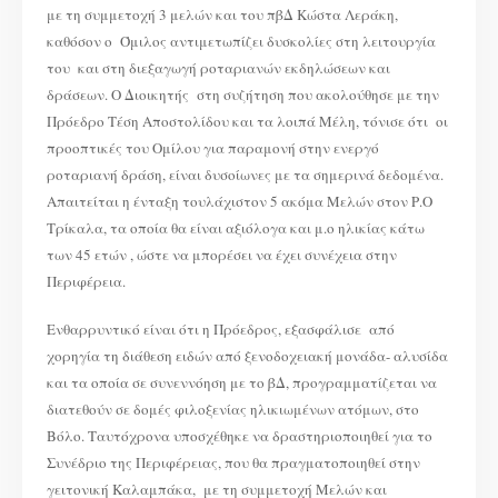
με τη συμμετοχή 3 μελών και του πβΔ Κώστα Λεράκη,
καθόσον ο Όμιλος αντιμετωπίζει δυσκολίες στη λειτουργία
του και στη διεξαγωγή ροταριανών εκδηλώσεων και
δράσεων. Ο Διοικητής στη συζήτηση που ακολούθησε με την
Πρόεδρο Τέση Αποστολίδου και τα λοιπά Μέλη, τόνισε ότι οι
προοπτικές του Ομίλου για παραμονή στην ενεργό
ροταριανή δράση, είναι δυσοίωνες με τα σημερινά δεδομένα.
Aπαιτείται η ένταξη τουλάχιστον 5 ακόμα Μελών στον Ρ.Ο
Τρίκαλα, τα οποία θα είναι αξιόλογα και μ.ο ηλικίας κάτω
των 45 ετών , ώστε να μπορέσει να έχει συνέχεια στην
Περιφέρεια.
Ενθαρρυντικό είναι ότι η Πρόεδρος, εξασφάλισε από
χορηγία τη διάθεση ειδών από ξενοδοχειακή μονάδα- αλυσίδα
και τα οποία σε συνεννόηση με το βΔ, προγραμματίζεται να
διατεθούν σε δομές φιλοξενίας ηλικιωμένων ατόμων, στο
Βόλο. Ταυτόχρονα υποσχέθηκε να δραστηριοποιηθεί για το
Συνέδριο της Περιφέρειας, που θα πραγματοποιηθεί στην
γειτονική Καλαμπάκα, με τη συμμετοχή Μελών και