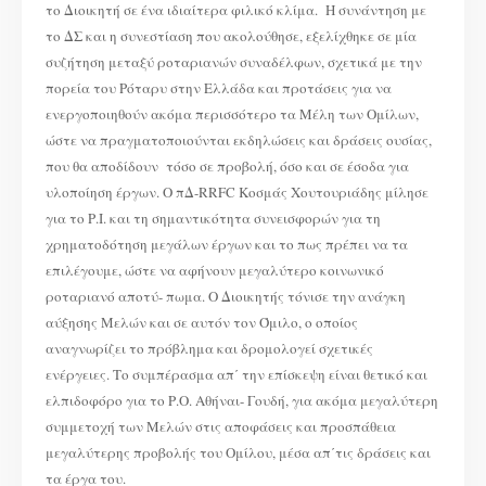
το Διοικητή σε ένα ιδιαίτερα φιλικό κλίμα. Η συνάντηση με
το ΔΣ και η συνεστίαση που ακολούθησε, εξελίχθηκε σε μία
συζήτηση μεταξύ ροταριανών συναδέλφων, σχετικά με την
πορεία του Ρόταρυ στην Ελλάδα και προτάσεις για να
ενεργοποιηθούν ακόμα περισσότερο τα Μέλη των Ομίλων,
ώστε να πραγματοποιούνται εκδηλώσεις και δράσεις ουσίας,
που θα αποδίδουν τόσο σε προβολή, όσο και σε έσοδα για
υλοποίηση έργων. Ο πΔ-RRFC Κοσμάς Χουτουριάδης μίλησε
για το Ρ.Ι. και τη σημαντικότητα συνεισφορών για τη
χρηματοδότηση μεγάλων έργων και το πως πρέπει να τα
επιλέγουμε, ώστε να αφήνουν μεγαλύτερο κοινωνικό
ροταριανό αποτύ- πωμα. Ο Διοικητής τόνισε την ανάγκη
αύξησης Μελών και σε αυτόν τον Όμιλο, ο οποίος
αναγνωρίζει το πρόβλημα και δρομολογεί σχετικές
ενέργειες. Το συμπέρασμα απ΄ την επίσκεψη είναι θετικό και
ελπιδοφόρο για το Ρ.Ο. Αθήναι- Γουδή, για ακόμα μεγαλύτερη
συμμετοχή των Μελών στις αποφάσεις και προσπάθεια
μεγαλύτερης προβολής του Ομίλου, μέσα απ΄τις δράσεις και
τα έργα του.