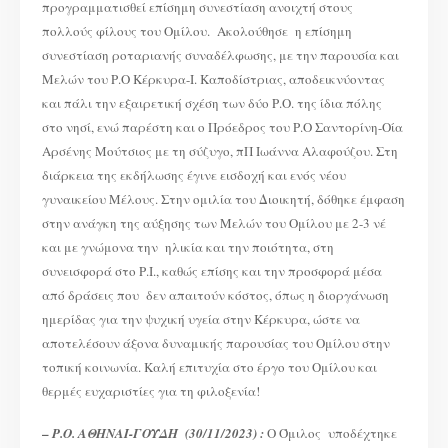
προγραμματισθεί επίσημη συνεστίαση ανοιχτή στους
πολλούς φίλους του Ομίλου. Ακολούθησε η επίσημη
συνεστίαση ροταριανής συναδέλφωσης, με την παρουσία και
Μελών του Ρ.Ο Κέρκυρα-Ι. Καποδίστριας, αποδεικνύοντας
και πάλι την εξαιρετική σχέση των δύο Ρ.Ο. της ίδια πόλης
στο νησί, ενώ παρέστη και ο Πρόεδρος του Ρ.Ο Σαντορίνη-Οία
Αρσένης Μούτσιος με τη σύζυγο, πΠ Ιωάννα Αλαφούζου. Στη
διάρκεια της εκδήλωσης έγινε εισδοχή και ενός νέου
γυναικείου Μέλους. Στην ομιλία του Διοικητή, δόθηκε έμφαση
στην ανάγκη της αύξησης των Μελών του Ομίλου με 2-3 νέ
και με γνώμονα την ηλικία και την ποιότητα, στη
συνεισφορά στο Ρ.Ι., καθώς επίσης και την προσφορά μέσα
από δράσεις που δεν απαιτούν κόστος, όπως η διοργάνωση
ημερίδας για την ψυχική υγεία στην Κέρκυρα, ώστε να
αποτελέσουν άξονα δυναμικής παρουσίας του Ομίλου στην
τοπική κοινωνία. Καλή επιτυχία στο έργο του Ομίλου και
θερμές ευχαριστίες για τη φιλοξενία!
–
Ρ.Ο. ΑΘΗΝΑΙ-ΓΟΥΔΗ (30/11/2023) :
Ο Όμιλος υποδέχτηκε