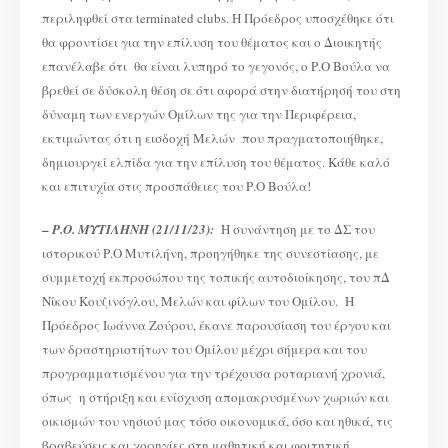
περιληφθεί στα terminated clubs. Η Πρόεδρος υποσχέθηκε ότι
θα φροντίσει για την επίλυση του θέματος και ο Διοικητής
επανέλαβε ότι θα είναι λυπηρό το γεγονός, ο Ρ.Ο Βούλα να
βρεθεί σε δύσκολη θέση σε ότι αφορά στην διατήρησή του στη
δύναμη των ενεργών Ομίλων της για την Περιφέρεια,
εκτιμώντας ότι η εισδοχή Μελών που πραγματοποιήθηκε,
δημιουργεί ελπίδα για την επίλυση του θέματος. Κάθε καλό
και επιτυχία στις προσπάθειες του Ρ.Ο Βούλα!
–
Ρ.Ο. ΜΥΤΙΛΗΝΗ (21/11/23):
Η συνάντηση με το ΔΣ του
ιστορικού Ρ.Ο Μυτιλήνη, προηγήθηκε της συνεστίασης, με
συμμετοχή εκπροσώπου της τοπικής αυτοδιοίκησης, του πΔ
Νίκου Κουζινόγλου, Μελών και φίλων του Ομίλου. Η
Πρόεδρος Ιωάννα Ζούρου, έκανε παρουσίαση του έργου και
των δραστηριοτήτων του Ομίλου μέχρι σήμερα και του
προγραμματισμένου για την τρέχουσα ροταριανή χρονιά,
όπως η στήριξη και ενίσχυση απομακρυσμένων χωριών και
οικισμών του νησιού μας τόσο οικονομικά, όσο και ηθικά, τις
βραβεύσεις και χορηγίες στη μαθητική και φοιτητική