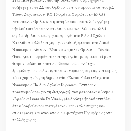
2475 Περιφέρειας, όπου της συνεστίασης προηγήθηκε
συζήτηση με το ΔΣ του Ομίλου, με την παρουσία και του βΔ
Τάσου Ζαγοριανού (Ρ.Ο. Γλυφάδα. Ο πρώτος εν Ελλάδι
Ροταριανός Όμιλος και η ιστορία του , αποτελεί εγγύηση
υψηλού επιπέδου συνεστιάσεων και εκδηλώσεων, αλλά
κυρίως δράσεων και έργου. Αρωγός στο Ειδικό Σχολείο
Καλλιθέας, αλλά και χορηγός ενός οξυμέτρου στο Λαϊκό
Νοσοκομείο Αθηνών. Είναι επικεφαλής Όμιλος σε District
Grant για τη μητρότητα και την υγεία , με προσφορά μιας
θερμοκοιτίδας σε κρατικό Νοσοκομείο, ενώ έχει
δρομολογήσει με δικούς του οικονομικούς πόρους και κυρίως
μέσω χορηγιών , τη δημιουργία «Χώρου Φιλοξενίας» στο
Νοσοκομείο Παίδων Αγλαΐα Κυριακού. Επιπλέον,
προετοιμάζεται για τη διεξαγωγή του ροταριανού θεσμού
«Βραβεία Leonardo Da Vinci», μία δράση υψηλού επιπέδου
όπου βραβεύονται ανερχόμενοι νέοι καλλιτέχνες και
επιστήμονες και στον οποίο συμμετέχουν Περιφέρειες από
πολλές χώρες.