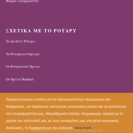
Φόρμα εδιαφέροντος
ΣΧΕΤΙΚΑ ΜΕ ΤΟ ΡΟΤΑΡΥ
Το Διεθνές Ρόταρυ
Το Ροταριανό Ίδρυμα
Οι Ροταριανοί Όμιλοι
Οι Όμιλοι Rotaract
Χρησιμοποιούμε cookies για να εξατομικεύσουμε περιεχόμενο και
διαφημίσεις, να παρέχουμε λειτουργίες κοινωνικών μέσων και να αναλύουμε
την επισκεψιμότητά μας. Μοιραζόμαστε επίσης πληροφορίες σχετικά με τη
χρήση του ιστότοπού μας με τους συνεργάτες μας στα μέσα κοινωνικής
δικτύωσης, τη διαφήμιση και την ανάλυση.
View more
Rotary District 2475 © 2022. All Rights Reserved.