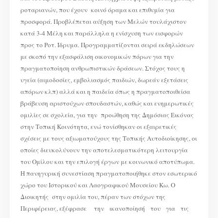
ροταριανών, που έχουν κοινό όραμα και επιθυμία για
προσφορά. Προβλέπεται αύξηση των Μελών τουλάχιστον
κατά 3-4 Μέλη και παράλληλα η ενίσχυση των εισφορών
προς το Ροτ. Ίδρυμα. Προγραμματίζονται σειρά εκδηλώσεων
με σκοπό την εξασφάλιση οικονομικών πόρων για την
πραγματοποίηση ανθρωπιστικών δράσεων. Στόχος τους η
υγεία (αιμοδοσίες, εμβολιασμός παιδιών, δωρεάν εξετάσεις
απόρων κλπ) αλλά και η παιδεία όπως η πραγματοποιθείσα
βράβευση αριστούχων σπουδαστών, καθώς και ενημερωτικές
ομιλίες σε σχολεία, για την προώθηση της Δημόσιας Εικόνας
στην Τοπική Κοινότητα, ενώ τονίσθηκαν οι εξαιρετικές
σχέσεις με τους αξιωματούχους της Τοπικής Αυτοδιοίκησης, οι
οποίες διευκολύνουν την αποτελεσματικότερη λειτουργία
του Ομίλου και την επιλογή έργων με κοινωνικό αποτύπωμα.
Η πανηγυρική συνεστίαση πραγματοποιήθηκε στον εσωτερικό
χώρο του Ιστορικού και Λαογραφικού Μουσείου Κω. Ο
Διοικητής στην ομιλία του, πέραν των στόχων της
Περιφέρειας, εξέφρασε την ικανοποίησή του για τις