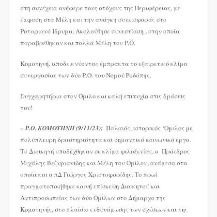
στη συνέχεια ανέφερε τους στόχους της Περιφέρειας, με
έμφαση στα Μέλη και την ανάγκη συνεισφοράς στο
Ροταριανό Ίδρυμα. Ακολούθησε συνεστίαση , στην οποία
παραβρέθηκαν και πολλά Μέλη του Ρ.Ο.
Κομοτηνή, αποδεικνύοντας έμπρακτα το εξαιρετικό κλίμα
συνεργασίας των δύο Ρ.Ο. του Νομού Ροδόπης.
Συγχαρητήρια στον Όμιλο και καλή επιτυχία στις δράσεις
του!
–
Ρ.Ο. ΚΟΜΟΤΗΝΗ (9/11/23):
Παλαιός, ιστορικός ‘Ομιλος με
πολύπλευρη δραστηριότητα και σημαντικό κοινωνικό έργο.
Το Διοικητή υποδέχθηκαν σε κλίμα φιλοξενίας, ο Πρόεδρος
Μιχάλης Βεζυριανίδης και Μέλη του Ομίλου, ανάμεσα στα
οποία και ο πΔ Γιώργος Χριστοφορίδης. Το πρωί
πραγματοποιήθηκε κοινή επίσκεψη Διοικητού και
Αντιπροσωπείας των δύο Ομίλων στο Δήμαρχο της
Κομοτηνής, στο πλαίσιο ενδυνάμωσης των σχέσεων και της