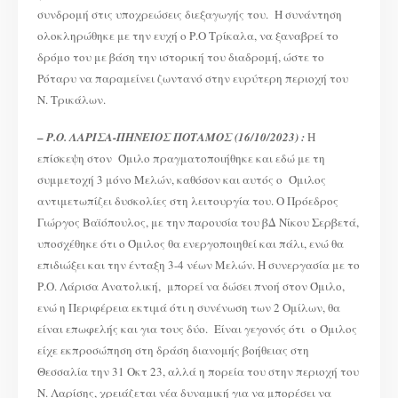
συνδρομή στις υποχρεώσεις διεξαγωγής του. Η συνάντηση
ολοκληρώθηκε με την ευχή ο Ρ.Ο Τρίκαλα, να ξαναβρεί το
δρόμο του με βάση την ιστορική του διαδρομή, ώστε το
Ρόταρυ να παραμείνει ζωντανό στην ευρύτερη περιοχή του
Ν. Τρικάλων.
–
Ρ.Ο. ΛΑΡΙΣΑ-ΠΗΝΕΙΟΣ ΠΟΤΑΜΟΣ (16/10/2023) :
H
επίσκεψη στον Όμιλο πραγματοποιήθηκε και εδώ με τη
συμμετοχή 3 μόνο Μελών, καθόσον και αυτός ο Όμιλος
αντιμετωπίζει δυσκολίες στη λειτουργία του. Ο Πρόεδρος
Γιώργος Βαϊόπουλος, με την παρουσία του βΔ Νίκου Σερβετά,
υποσχέθηκε ότι ο Όμιλος θα ενεργοποιηθεί και πάλι, ενώ θα
επιδιώξει και την ένταξη 3-4 νέων Μελών. Η συνεργασία με το
Ρ.Ο. Λάρισα Ανατολική, μπορεί να δώσει πνοή στον Όμιλο,
ενώ η Περιφέρεια εκτιμά ότι η συνένωση των 2 Ομίλων, θα
είναι επωφελής και για τους δύο. Είναι γεγονός ότι ο Όμιλος
είχε εκπροσώπηση στη δράση διανομής βοήθειας στη
Θεσσαλία την 31 Οκτ 23, αλλά η πορεία του στην περιοχή του
Ν. Λαρίσης, χρειάζεται νέα δυναμική για να μπορέσει να