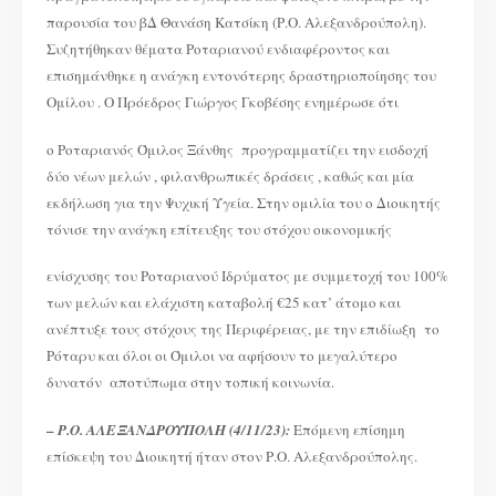
παρουσία του βΔ Θανάση Κατσίκη (Ρ.Ο. Αλεξανδρούπολη).
Συζητήθηκαν θέματα Ροταριανού ενδιαφέροντος και
επισημάνθηκε η ανάγκη εντονότερης δραστηριοποίησης του
Ομίλου . Ο Πρόεδρος Γιώργος Γκοβέσης ενημέρωσε ότι
ο Ροταριανός Όμιλος Ξάνθης προγραμματίζει την εισδοχή
δύο νέων μελών , φιλανθρωπικές δράσεις , καθώς και μία
εκδήλωση για την Ψυχική Υγεία. Στην ομιλία του ο Διοικητής
τόνισε την ανάγκη επίτευξης του στόχου οικονομικής
ενίσχυσης του Ροταριανού Ιδρύματος με συμμετοχή του 100%
των μελών και ελάχιστη καταβολή €25 κατ’ άτομο και
ανέπτυξε τους στόχους της Περιφέρειας, με την επιδίωξη το
Ρόταρυ και όλοι οι Όμιλοι να αφήσουν το μεγαλύτερο
δυνατόν αποτύπωμα στην τοπική κοινωνία.
–
Ρ.Ο. ΑΛΕΞΑΝΔΡΟΥΠΟΛΗ (4/11/23):
Επόμενη επίσημη
επίσκεψη του Διοικητή ήταν στον Ρ.Ο. Αλεξανδρούπολης.