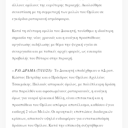
άλλους ομίλους της ευρύτερης περιοχής. Ακολούθησε
συνεστίαση με τη συμμετοχή των μελών του Ομίλου σε
εγκάρδια ροταριανή ατμόσφαιρα.
Κατά τη σύντομη ομιλία του Διοικητή, τονίσθηκε η ιδιαίτερη
σημασία της νέας χρονιάς και η ανάγκη προσπάθειας
οργάνωσης εκδήλωσης με θέμα την ψυχική υγεία σε
συνεργασία και με τοπικές αρχές-φορείς, ως ευκαιρία
προβολής του Ρόταρυ στην περιοχή.
–
Ρ.Ο. ΔΡΑΜΑ (7/11/23):
Το Διοικητή υποδέχθηκαν ο πΔ ροτ.
Κώστας Πετρίδης και ο Πρόεδρος του Ομίλου Αχιλλέας
Τσακμάκης. Παλαιός ιστορικός όμιλος, με πολύπλευρη δράση
στο παρελθόν και αφοσιωμένους ροταριανούς, η ανάγκη
όμως για νεαρά ηλικιακά Μέλη, είναι επιτακτική και η
προσπάθεια του Ομίλου απέφερε αποτέλεσμα, καθόσον έγινε
εισδοχή 2 νέων Μελών. Οι αρνητικές επιπτώσεις διαδοχικών
κρίσεων, απαιτούν υψηλό ενδιαφέρον για εντατικοποίηση
δράσεων του Ομίλου. Κατά την επίσκεψη συζητήθηκαν