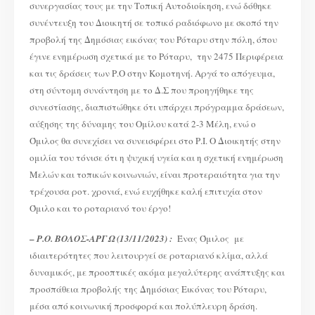
συνεργασίας τους με την Τοπική Αυτοδιοίκηση, ενώ δόθηκε
συνέντευξη του Διοικητή σε τοπικό ραδιόφωνο με σκοπό την
προβολή της Δημόσιας εικόνας του Ρόταρυ στην πόλη, όπου
έγινε ενημέρωση σχετικά με το Ρόταρυ, την 2475 Περιφέρεια
και τις δράσεις των Ρ.Ο στην Κομοτηνή. Αργά το απόγευμα,
στη σύντομη συνάντηση με το Δ.Σ που προηγήθηκε της
συνεστίασης, διαπιστώθηκε ότι υπάρχει πρόγραμμα δράσεων,
αύξησης της δύναμης του Ομίλου κατά 2-3 Μέλη, ενώ ο
Όμιλος θα συνεχίσει να συνεισφέρει στο Ρ.Ι. Ο Διοικητής στην
ομιλία του τόνισε ότι η ψυχική υγεία και η σχετική ενημέρωση
Μελών και τοπικών κοινωνιών, είναι προτεραιότητα για την
τρέχουσα ροτ. χρονιά, ενώ ευχήθηκε καλή επιτυχία στον
Όμιλο και το ροταριανό του έργο!
–
Ρ.Ο. ΒΟΛΟΣ-ΑΡΓΩ (13/11/2023) :
Ένας Όμιλος με
ιδιαιτερότητες που λειτουργεί σε ροταριανό κλίμα, αλλά
δυναμικός, με προοπτικές ακόμα μεγαλύτερης ανάπτυξης και
προσπάθεια προβολής της Δημόσιας Εικόνας του Ρόταρυ,
μέσα από κοινωνική προσφορά και πολύπλευρη δράση.