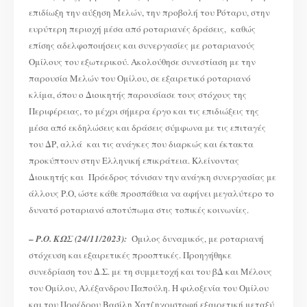
επιδίωξη την αύξηση Μελών, την προβολή του Ρόταρυ, στην
ευρύτερη περιοχή μέσα από ροταριανές δράσεις, καθώς
επίσης αδελφοποιήσεις και συνεργασίες με ροταριανούς
Ομίλους του εξωτερικού. Ακολούθησε συνεστίαση με την
παρουσία Μελών του Ομίλου, σε εξαιρετικό ροταριανό
κλίμα, όπου ο Διοικητής παρουσίασε τους στόχους της
Περιφέρειας, το μέχρι σήμερα έργο και τις επιδιώξεις της
μέσα από εκδηλώσεις και δράσεις σύμφωνα με τις επιταγές
του ΔΡ, αλλά και τις ανάγκες που διαρκώς και έκτακτα
προκύπτουν στην Ελληνική επικράτεια. Κλείνοντας
Διοικητής και Πρόεδρος τόνισαν την ανάγκη συνεργασίας με
άλλους Ρ.Ο, ώστε κάθε προσπάθεια να αφήνει μεγαλύτερο το
δυνατό ροταριανό αποτύπωμα στις τοπικές κοινωνίες.
–
Ρ.Ο. ΚΩΣ (24/11/2023):
Όμιλος δυναμικός, με ροταριανή
στόχευση και εξαιρετικές προοπτικές. Προηγήθηκε
συνεδρίαση του Δ.Σ. με τη συμμετοχή και του βΔ και Μέλους
του Ομίλου, Αλέξανδρου Παπούλη. Η φιλοξενία του Ομίλου
και του Προέδρου Βασίλη Χατζηχριστοφή εξαιρετική μεταξύ