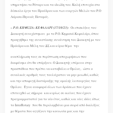
υπηρετήσει το Ρόταρυ και τα ιδεώδη του. Καλή επιτυχία στο
δύσκολο έργο του Προέδρου και των ενεργών Μελών του Ρ.Ο
Λάρισα-Πηνειός Ποταμός.
–
Ρ.Ο. ΚΗΦΙΣΙΑ- ΚΕΦΑΛΑΡΙ (17/10/23):
Oι επισκέψεις του
Διοικητή συνεχίστηκαν με το Ρ.Ο. Κηφισιά-Κεφαλάρι, όπου
προηγήθηκε της συνεστίασης συνάντηση του Διοικητή με τον
Πρόεδρο και Μέλη του ΔΣ και κύριο θέμα την
αναπλήρωση τους σε περίπτωση αποχωρήσεων που
διαφάνηκε ότι θα υπάρξουν. Ο Διοικητής επέμεινε στην
προσπάθεια που πρέπει να καταβάλει ο Όμιλος, ώστε ο
συνολικός αριθμός τους τουλάχιστον να μην μειωθεί, καθώς
και την αποφυγή διατάραξης της ομαλής λειτουργίας του
Ομίλου. Έγινε αναφορά όλων των δράσεων που έχουν
επιτευχθεί ως σήμερα και κυρίως σε εκείνες που έχουν
προγραμματιστεί για το νέο έτος, καθώς και νέες ιδέες όπως
το InterRotary που θα περιλαμβάνει μια σειρά από διαλέξεις
με θέματα που αγγίζουν την κοινωνία μας και την