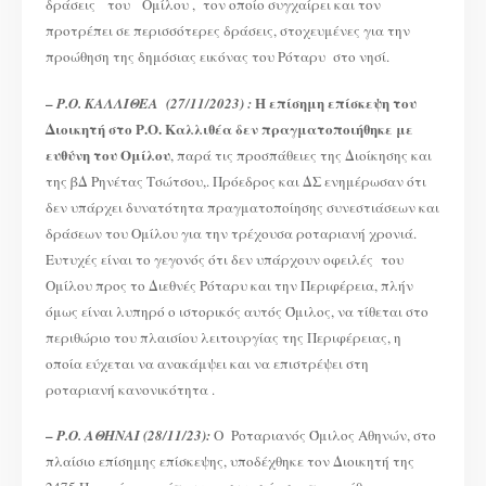
δράσεις του Ομίλου , τον οποίο συγχαίρει και τον
προτρέπει σε περισσότερες δράσεις, στοχευμένες για την
προώθηση της δημόσιας εικόνας του Ρόταρυ στο νησί.
–
Η επίσημη επίσκεψη του
Ρ.Ο. ΚΑΛΛΙΘΕΑ (27/11/2023) :
Διοικητή στο Ρ.Ο. Καλλιθέα δεν πραγματοποιήθηκε με
ευθύνη του Ομίλου
, παρά τις προσπάθειες της Διοίκησης και
της βΔ Ρηνέτας Τσώτσου,. Πρόεδρος και ΔΣ ενημέρωσαν ότι
δεν υπάρχει δυνατότητα πραγματοποίησης συνεστιάσεων και
δράσεων του Ομίλου για την τρέχουσα ροταριανή χρονιά.
Ευτυχές είναι το γεγονός ότι δεν υπάρχουν οφειλές του
Ομίλου προς το Διεθνές Ρόταρυ και την Περιφέρεια, πλήν
όμως είναι λυπηρό ο ιστορικός αυτός Όμιλος, να τίθεται στο
περιθώριο του πλαισίου λειτουργίας της Περιφέρειας, η
οποία εύχεται να ανακάμψει και να επιστρέψει στη
ροταριανή κανονικότητα .
–
Ρ.Ο. ΑΘΗΝΑΙ (28/11/23):
Ο Ροταριανός Όμιλος Αθηνών, στο
πλαίσιο επίσημης επίσκεψης, υποδέχθηκε τον Διοικητή της