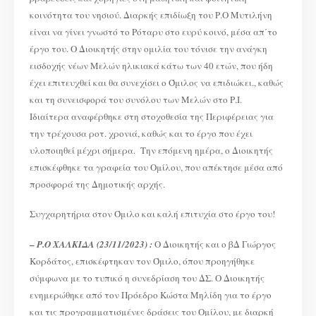
κοινότητα του νησιού. Διαρκής επιδίωξη του Ρ.Ο Μυτιλήνη
είναι να γίνει γνωστό το Ρόταρυ στο ευρύ κοινό, μέσα απ΄το
έργο του. Ο Διοικητής στην ομιλία του τόνισε την ανάγκη
εισδοχής νέων Μελών ηλικιακά κάτω των 40 ετών, που ήδη
έχει επιτευχθεί και θα συνεχίσει ο Όμιλος να επιδιώκει., καθώς
και τη συνεισφορά του συνόλου των Μελών στο Ρ.Ι.
Ιδιαίτερα αναφέρθηκε στη στοχοθεσία της Περιφέρειας για
την τρέχουσα ροτ. χρονιά, καθώς και το έργο που έχει
υλοποιηθεί μέχρι σήμερα. Την επόμενη ημέρα, ο Διοικητής
επισκέφθηκε τα γραφεία του Ομίλου, που απέκτησε μέσα από
προσφορά της Δημοτικής αρχής.
Συγχαρητήρια στον Όμιλο και καλή επιτυχία στο έργο του!
–
Ρ.Ο ΧΑΛΚΙΔΑ (23/11/2023) :
Ο Διοικητής και ο βΔ Γιώργος
Κορδάτος, επισκέφτηκαν τον Όμιλο, όπου προηγήθηκε
σύμφωνα με το τυπικό η συνεδρίαση του ΔΣ. Ο Διοικητής
ενημερώθηκε από τον Πρόεδρο Κώστα Μηλίδη για το έργο
και τις προγραμματισμένες δράσεις του Ομίλου, με διαρκή