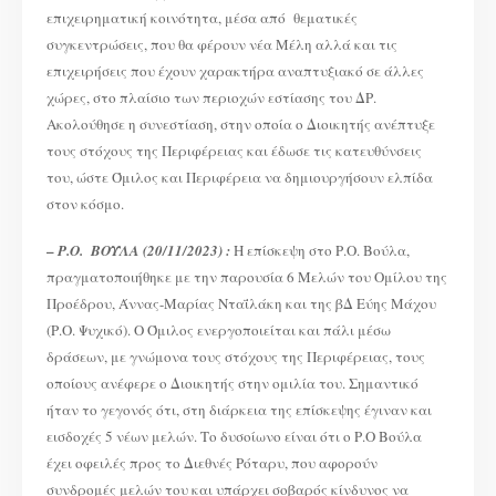
επιχειρηματική κοινότητα, μέσα από θεματικές
συγκεντρώσεις, που θα φέρουν νέα Μέλη αλλά και τις
επιχειρήσεις που έχουν χαρακτήρα αναπτυξιακό σε άλλες
χώρες, στο πλαίσιο των περιοχών εστίασης του ΔΡ.
Ακολούθησε η συνεστίαση, στην οποία ο Διοικητής ανέπτυξε
τους στόχους της Περιφέρειας και έδωσε τις κατευθύνσεις
του, ώστε Όμιλος και Περιφέρεια να δημιουργήσουν ελπίδα
στον κόσμο.
–
Ρ.Ο. ΒΟΥΛΑ (20/11/2023) :
Η επίσκεψη στο Ρ.Ο. Βούλα,
πραγματοποιήθηκε με την παρουσία 6 Μελών του Ομίλου της
Προέδρου, Άννας-Μαρίας Νταΐλάκη και της βΔ Εύης Μάχου
(Ρ.Ο. Ψυχικό). Ο Όμιλος ενεργοποιείται και πάλι μέσω
δράσεων, με γνώμονα τους στόχους της Περιφέρειας, τους
οποίους ανέφερε ο Διοικητής στην ομιλία του. Σημαντικό
ήταν το γεγονός ότι, στη διάρκεια της επίσκεψης έγιναν και
εισδοχές 5 νέων μελών. Το δυσοίωνο είναι ότι ο Ρ.Ο Βούλα
έχει οφειλές προς το Διεθνές Ρόταρυ, που αφορούν
συνδρομές μελών του και υπάρχει σοβαρός κίνδυνος να