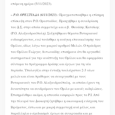
επόμενη ημέρα (5/11/2023).
–
Ρ.Ο. ΟΡΕΣΤΙΑΔΑ (6/11/2023) :
Πραγματοποιήθηκε η επίσημη
επίσκεψη στον Ρ.Ο. Ορεστιάδας. Προηγήθηκε η συνεδρίαση
του Δ.Σ. στην οποία συμμετείχε και ο β. Θανάσης Κατσίκης
(Ρ.Ο. Αλεξανδρούπολη). Συζητήθηκαν θέματα Ροταριανού
ενδιαφέροντος, ενώ τονίσθηκε η ανάγκη επανεκκίνησης του
Ομίλου, ιδίως λόγω του μικρού αριθμού Μελών. Ο πρόεδρος
του Ομίλου Γιώργος Αντωνιάδης επισήμανε ότι θα εργασθεί
συστηματικά για την ανάπτυξη του Ομίλου και θα εφαρμόσει
σύντομα το πρόγραμμα δράσης και έργων για τη νέα
περίοδο. Υπολογίζει στην ένταξη τουλάχιστον 2-3 νέων
μελών και είναι πρόθυμος να συνεργασθεί με τους
Ροταριανούς του Ρ.Ο. Αλεξανδρούπολη, οι οποίοι έχουν τη
δυνατότητα να συνδράμουν τον Όμιλο με κοινές εκδηλώσεις.
Επισημάνθηκε ακόμα, η απουσία εισφορών προς το Ρ.Ι. Από
την πλευρά του Διοικητή ζητήθηκε η οικονομική ενίσχυση του
Ιδρύματος, έστω και με μικρή συμμετοχή ανά μέλος, και
παράλληλα ο σχεδιασμός έργων σε συνεργασία και με