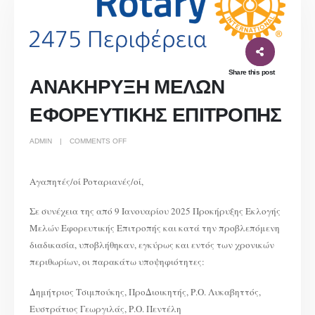
Share this post
ΑΝΑΚΗΡΥΞΗ ΜΕΛΩΝ
ΕΦΟΡΕΥΤΙΚΗΣ ΕΠΙΤΡΟΠΗΣ
ON
ADMIN
COMMENTS OFF
ΑΝΑΚΗΡΥΞΗ
ΜΕΛΩΝ
ΕΦΟΡΕΥΤΙΚΗΣ
ΕΠΙΤΡΟΠΗΣ
Αγαπητές/οί Ροταριανές/οί,
Σε συνέχεια της από 9 Ιανουαρίου 2025 Προκήρυξης Εκλογής
Μελών Εφορευτικής Επιτροπής και κατά την προβλεπόμενη
διαδικασία, υποβλήθηκαν, εγκύρως και εντός των χρονικών
περιθωρίων, οι παρακάτω υποψηφιότητες:
Δημήτριος Τσιμπούκης, ΠροΔιοικητής, Ρ.Ο. Λυκαβηττός,
Ευστράτιος Γεωργιλάς, Ρ.Ο. Πεντέλη