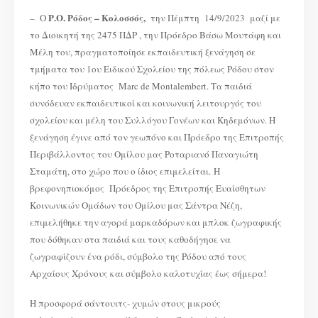
Ρ.Ο. Ρόδος – Κολοσσός,
– Ο
την Πέμπτη 14/9/2023 μαζί με
το Διοικητή της 2475 ΠΔΡ , την Πρόεδρο Βάσω Μουτάφη και
Μέλη του, πραγματοποίησε εκπαιδευτική ξενάγηση σε
τμήματα του 1ου Ειδικού Σχολείου της πόλεως Ρόδου στον
κήπο του Ιδρύματος Marc de Montalembert. Τα παιδιά
συνόδευαν εκπαιδευτικοί και κοινωνική λειτουργός του
σχολείου και μέλη του Συλλόγου Γονέων και Κηδεμόνων. Η
ξενάγηση έγινε από τον γεωπόνο και Πρόεδρο της Επιτροπής
Περιβάλλοντος του Ομίλου μας Ροταριανό Παναγιώτη
Σταμάτη, στο χώρο που ο ίδιος επιμελείται. Η
βρεφονηπιοκόμος Πρόεδρος της Επιτροπής Ευαίσθητων
Κοινωνικών Ομάδων του Ομίλου μας Σάντρα Νέζη,
επιμελήθηκε την αγορά μαρκαδόρων και μπλοκ ζωγραφικής
που δόθηκαν στα παιδιά και τους καθοδήγησε να
ζωγραφίζουν ένα ρόδι, σύμβολο της Ρόδου από τους
Αρχαίους Χρόνους και σύμβολο καλοτυχίας έως σήμερα!
Η προσφορά σάντουιτς- χυμών στους μικρούς