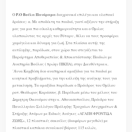
ΔΡΑΣΕΙΣ
ΡΟΤΑΡΙΑΝΩΝ
ΟΜΙΛΩΝ
2475
ΠΕΡΙΦΕΡΕΙΑΣ
Ρ.Ο Βούλα Πανόραμα
Ο
διαχρονικά επιλέγει και υλοποιεί
ΔΡ
δράσεις: α. Με αποδέκτη τα παιδιά, γιατί αξίζουν την στήριξη
μας για μια πιο εύκολη καθημερινότητα και ο Όμιλος
υλοποιώντας τις αρχές του Ρόταρυ , θέλει να τους προσφέρει
χαμόγελα και δύναμη για ζωή. Στα πλαίσια αυτής της
αντίληψης, παρέδωσε, στον χώρο που στεγάζεται το
Παράρτημα Αποθεραπείας & Αποκατάστασης Παιδιών με
Αναπηρία Βούλας ( πρώην ΠΙΚΠΑ), στην Διευθύντρια κ.
΄Άννα Καμβύση δυο αναπηρικά αμαξίδια για τα παιδιά με
κινητικά προβλήματα, για την κάλυψη της ανάγκης τους για
μετακίνηση. Τα αμαξίδια παρέδωσε ο Πρόεδρος του Ομίλου
ροτ. Θεόδωρος Καράσσος. β. Παρέδωσε μέσω του μέλους του
Δημητρη Οικονόμου στην κ. Αθανασοπούλου, Πρόεδρο του
Πανελληνίου Συλλόγου Πρόληψης Τροχαίων Ατυχημάτων &
Στήριξης Ατόμων με Ειδικές Ανάγκες «ΑΓΑΠΗ ΦΡΟΝΤΙΔΑ
ΖΩΗΣ», 12 πλαστικές σακούλες (διαφόρων μεγεθών) με
πλαστικά καπάκια συνολικού βάρους 115 κιλών,