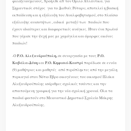
φιλοξενούμενους, προήλθε απ΄τον Όμιλο Ατλάντικα. για
Σημαντικός στόχος για το Διεθνές Ρόταρυ, αποτελεί η βασική
εκπαίδευση και η εξάλειψη του Αναλφαβητισμού, στο πλαίσιο
εξάλειψης ανισοτήτων , ειδικά μεταξύ των παιδιών που
έχουν ιδιαίτερες και διαφορετικές ανάγκες. Ήταν ένα πρωϊνό
που γέμισε την ψυχή μας με χαμόγελα και όμορφες εικόνες
παιδιών!
Ρ.Ο. Αλεξανδρούπολη,
Ρ.Ο.
-Ο
σε συνεργασία με τους
Καβάλα-Δύση
Ρ.Ο. Κηφισιά-Καστρί
και
παρέδωσε σε εννέα
(9) μαθήτριες και μαθητές από πυρόπληκτες από την μεγάλη
πυρκαγιά στον Νότιο Έβρο οικογένειες του οικισμού Πλάκα
Αλεξανδρούπολης ισάριθμες σχολικές τσάντες και την
απαιτούμενη γραφική για την νέα σχολική χρονιά. Όλα τα
παιδιά φοιτούν στο Μειονοτικό Δημοτικό Σχολείο Μάκρης
Αλεξανδρούπολης.