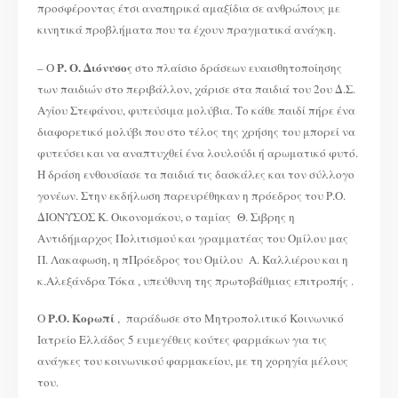
προσφέροντας έτσι αναπηρικά αμαξίδια σε ανθρώπους με
κινητικά προβλήματα που τα έχουν πραγματικά ανάγκη.
Ρ. Ο. Διόνυσος
– Ο
στο πλαίσιο δράσεων ευαισθητοποίησης
των παιδιών στο περιβάλλον, χάρισε στα παιδιά του 2ου Δ.Σ.
Αγίου Στεφάνου, φυτεύσιμα μολύβια. Το κάθε παιδί πήρε ένα
διαφορετικό μολύβι που στο τέλος της χρήσης του μπορεί να
φυτεύσει και να αναπτυχθεί ένα λουλούδι ή αρωματικό φυτό.
Η δράση ενθουσίασε τα παιδιά τις δασκάλες και τον σύλλογο
γονέων. Στην εκδήλωση παρευρέθηκαν η πρόεδρος του Ρ.Ο.
ΔΙΟΝΥΣΟΣ Κ. Οικονομάκου, ο ταμίας Θ. Σιβρης η
Αντιδήμαρχος Πολιτισμού και γραμματέας του Ομίλου μας
Π. Λακαφωση, η πΠρόεδρος του Ομίλου Α. Καλλιέρου και η
κ.Αλεξάνδρα Τόκα , υπεύθυνη της πρωτοβάθμιας επιτροπής .
Ρ.Ο. Κορωπί
Ο
, παράδωσε στο Μητροπολιτικό Κοινωνικό
Ιατρείο Ελλάδος 5 ευμεγέθεις κούτες φαρμάκων για τις
ανάγκες του κοινωνικού φαρμακείου, με τη χορηγία μέλους
του.