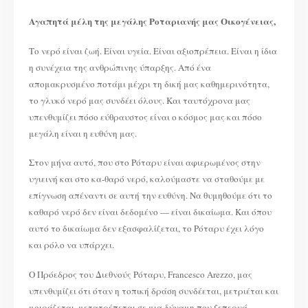
2475
ΠΕΡΙΦΕΡΕΙΑΣ
ΣΤΕΦΑΝΟΥ
Αγαπητά μέλη της μεγάλης Ροταριανής μας Οικογένειας,
ΑΝΑΣΤΑΣΟΠΟΥΛΟΥ
Το νερό είναι ζωή. Είναι υγεία. Είναι αξιοπρέπεια. Είναι η ίδια
η συνέχεια της ανθρώπινης ύπαρξης. Από ένα
απομακρυσμένο ποτάμι μέχρι τη δική μας καθημερινότητα,
το γλυκό νερό μας συνδέει όλους. Και ταυτόχρονα μας
υπενθυμίζει πόσο εύθραυστος είναι ο κόσμος μας και πόσο
μεγάλη είναι η ευθύνη μας.
Στον μήνα αυτό, που στο Ρόταρυ είναι αφιερωμένος στην
υγιεινή και στο κα-θαρό νερό, καλούμαστε να σταθούμε με
επίγνωση απέναντι σε αυτή την ευθύνη. Να θυμηθούμε ότι το
καθαρό νερό δεν είναι δεδομένο — είναι δικαίωμα. Και όπου
αυτό το δικαίωμα δεν εξασφαλίζεται, το Ρόταρυ έχει λόγο
και ρόλο να υπάρχει.
Ο Πρόεδρος του Διεθνούς Ρόταρυ, Francesco Arezzo, μας
υπενθυμίζει ότι όταν η τοπική δράση συνδέεται, μετριέται και
μοιράζεται, μετατρέπεται σε μια δύναμη που ξεπερνά