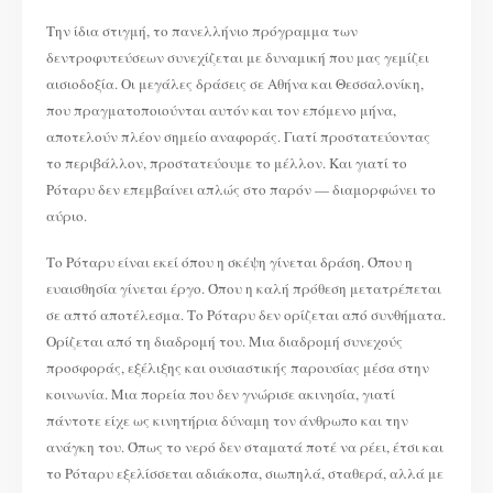
Την ίδια στιγμή, το πανελλήνιο πρόγραμμα των
δεντροφυτεύσεων συνεχίζεται με δυναμική που μας γεμίζει
αισιοδοξία. Οι μεγάλες δράσεις σε Αθήνα και Θεσσαλονίκη,
που πραγματοποιούνται αυτόν και τον επόμενο μήνα,
αποτελούν πλέον σημείο αναφοράς. Γιατί προστατεύοντας
το περιβάλλον, προστατεύουμε το μέλλον. Και γιατί το
Ρόταρυ δεν επεμβαίνει απλώς στο παρόν — διαμορφώνει το
αύριο.
Το Ρόταρυ είναι εκεί όπου η σκέψη γίνεται δράση. Όπου η
ευαισθησία γίνεται έργο. Όπου η καλή πρόθεση μετατρέπεται
σε απτό αποτέλεσμα. Το Ρόταρυ δεν ορίζεται από συνθήματα.
Ορίζεται από τη διαδρομή του. Μια διαδρομή συνεχούς
προσφοράς, εξέλιξης και ουσιαστικής παρουσίας μέσα στην
κοινωνία. Μια πορεία που δεν γνώρισε ακινησία, γιατί
πάντοτε είχε ως κινητήρια δύναμη τον άνθρωπο και την
ανάγκη του. Όπως το νερό δεν σταματά ποτέ να ρέει, έτσι και
το Ρόταρυ εξελίσσεται αδιάκοπα, σιωπηλά, σταθερά, αλλά με