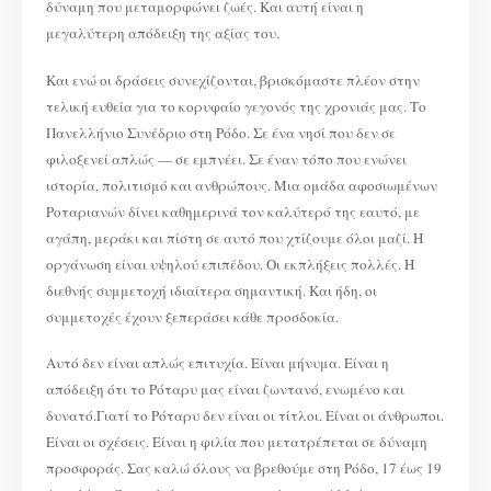
δύναμη που μεταμορφώνει ζωές. Και αυτή είναι η
μεγαλύτερη απόδειξη της αξίας του.
Και ενώ οι δράσεις συνεχίζονται, βρισκόμαστε πλέον στην
τελική ευθεία για το κορυφαίο γεγονός της χρονιάς μας. Το
Πανελλήνιο Συνέδριο στη Ρόδο. Σε ένα νησί που δεν σε
φιλοξενεί απλώς — σε εμπνέει. Σε έναν τόπο που ενώνει
ιστορία, πολιτισμό και ανθρώπους. Μια ομάδα αφοσιωμένων
Ροταριανών δίνει καθημερινά τον καλύτερό της εαυτό, με
αγάπη, μεράκι και πίστη σε αυτό που χτίζουμε όλοι μαζί. Η
οργάνωση είναι υψηλού επιπέδου. Οι εκπλήξεις πολλές. Η
διεθνής συμμετοχή ιδιαίτερα σημαντική. Και ήδη, οι
συμμετοχές έχουν ξεπεράσει κάθε προσδοκία.
Αυτό δεν είναι απλώς επιτυχία. Είναι μήνυμα. Είναι η
απόδειξη ότι το Ρόταρυ μας είναι ζωντανό, ενωμένο και
δυνατό.Γιατί το Ρόταρυ δεν είναι οι τίτλοι. Είναι οι άνθρωποι.
Είναι οι σχέσεις. Είναι η φιλία που μετατρέπεται σε δύναμη
προσφοράς. Σας καλώ όλους να βρεθούμε στη Ρόδο, 17 έως 19