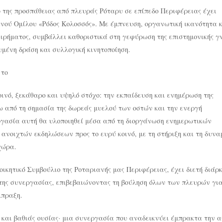
ό της προσπάθειας από πλευράς Ρόταρυ σε επίπεδο Περιφέρειας έχει
νού Ομίλου «Ρόδος Κολοσσός». Με έμπνευση, οργανωτική ικανότητα 
ειρήματος, συμβάλλει καθοριστικά στη γεφύρωση της επιστημονικής γ
υμένη δράση και συλλογική κινητοποίηση.
 το
ινό, ξεκάθαρο και υψηλό στόχο: την εκπαίδευση και ενημέρωση της
ω από τη σημασία της δωρεάς μυελού των οστών και την ενεργή
γασία αυτή θα υλοποιηθεί μέσα από τη διοργάνωση ενημερωτικών
ανοιχτών εκδηλώσεων προς το ευρύ κοινό, με τη στήριξη και τη δυνα
χώρα.
οικητικό Συμβούλιο της Ροταριανής μας Περιφέρειας, έχει διετή διάρκ
της συνεργασίας, επιβεβαιώνοντας τη βούληση όλων των πλευρών για
μπραξη.
 και βαθιάς ουσίας· μια συνεργασία που αναδεικνύει έμπρακτα την 