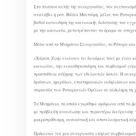
Στο πλαίσιο αυτής της συνεργασίας, τον συντονισμ
αναλάβει η ροτ. Βάσια Μουτάφη, μέλος του Ροταρια
βαθιά κατανόηση της κοινωνικής διάστασης του εγχ
με την κοινωνία, μετατρέποντας το όραμα σε στοχε
Μέσα από το Μνημόνιο Συνεργασίας, το Ρόταρυ και
«Χάρισε Ζωή» ενώνουν τις δυνάμεις τους με έναν κο
κοινωνίας, την ευαισθητοποίηση του πληθυσμού γύρ
προσπάθεια αύξησης των εθελοντών δοτών. Η συνερ
δράσεων, ημερίδων, επιστημονικών εκδηλώσεων και 
παρουσία των Ροταριανών Ομίλων σε ολόκληρη τη 
Το Μνημόνιο, το οποίο εγκρίθηκε ομόφωνα από το Δι
με πρόβλεψη ανανέωσης και περαιτέρω διεύρυνσης 
μακροπρόθεσμη, ουσιαστική και αποτελεσματική σύ
Πρόκειται για μια συνεργασία υψηλού συμβολισμού