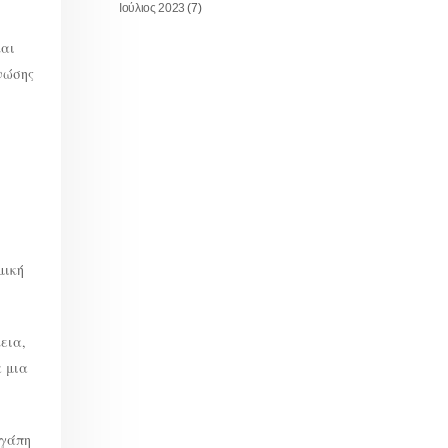
Ιούλιος 2023
(7)
και
νώσης
μική
εια,
 μια
αγάπη