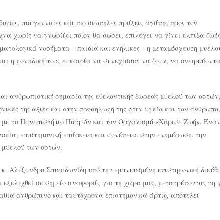
θαρές, πιο γενναίες και πιο σιωπηλές πράξεις αγάπης προς τον
νά χωρίς να γνωρίζει ποιον θα σώσει, επιλέγει να γίνει ελπίδα ζωής
ιματολογικά νοσήματα – παιδιά και ενήλικες – η μεταμόσχευση μυελο
ναι η μοναδική τους ευκαιρία να συνεχίσουν να ζουν, να ονειρεύοντα
και ανθρωπιστική σημασία της εθελοντικής δωρεάς μυελού των οστών,
ονικές της αξίες και στην προσήλωσή της στην υγεία και τον άνθρωπο,
με το Πανεπιστήμιο Πατρών και τον Οργανισμό «Χάρισε Ζωή». Ένα
ομία, επιστημονική επάρκεια και συνέπεια, στην ενημέρωση, την
ν μυελού των οστών.
ς κ. Αλέξανδρο Σπυριδωνίδη υπό την εμπνευσμένη επιστημονική διεύθ
ει εξελιχθεί σε σημείο αναφοράς για τη χώρα μας, μετατρέποντας τη
 βαθιά ανθρώπινο και ταυτόχρονα επιστημονικά άρτιο, αποτελεί