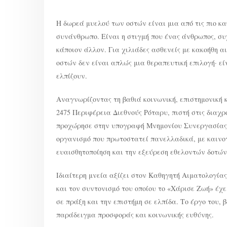
ΣΥΝΕΡΓΑΣΙΑΣ
ΓΙΑ
ΤΗ
ΔΩΡΕΑ
Η δωρεά μυελού των οστών είναι μια από τις πιο κα
ΜΥΕΛΟΥ
ΤΩΝ
συνάνθρωπο. Είναι η στιγμή που ένας άνθρωπος, συχ
ΟΣΤΩΝ
κάποιον άλλον. Για χιλιάδες ασθενείς με κακοήθη α
οστών δεν είναι απλώς μια θεραπευτική επιλογή· εί
ελπίζουν.
Αναγνωρίζοντας τη βαθιά κοινωνική, επιστημονική 
2475 Περιφέρεια Διεθνούς Ρόταρυ, πιστή στις διαχρ
προχώρησε στην υπογραφή Μνημονίου Συνεργασίας 
οργανισμό που πρωτοστατεί πανελλαδικά, με καινοτ
ευαισθητοποίηση και την εξεύρεση εθελοντών δοτώ
Ιδιαίτερη μνεία αξίζει στον Καθηγητή Αιματολογία
και τον συντονισμό του οποίου το «Χάρισε Ζωή» έχ
σε πράξη και την επιστήμη σε ελπίδα. Το έργο του,
παράδειγμα προσφοράς και κοινωνικής ευθύνης.