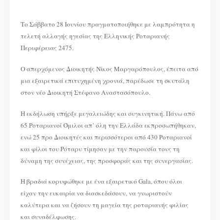
ΑΛΛΑΓΗ
ΗΓΕΣΙΑΣ
2475
ΠΕΡΙΦΕΡΕΙΑΣ
Δ.Ρ.
Το Σάββατο 28 Ιουνίου πραγματοποιήθηκε με λαμπρότητα η
28
ΙΟΥΝΙΟΥ
τελετή αλλαγής ηγεσίας της Ελληνικής Ροταριανής
2025
–
GRAND
Περιφέρειας 2475.
HYATT
Ο απερχόμενος Διοικητής Νίκος Μαργαρόπουλος, έπειτα από
μια εξαιρετικά επιτυχημένη χρονιά, παρέδωσε τη σκυτάλη
στον νέο Διοικητή Στέφανο Αναστασόπουλο.
Η εκδήλωση υπήρξε μεγαλειώδης και συγκινητική. Πάνω από
65 Ροταριανοί Όμιλοι απ’ όλη την Ελλάδα εκπροσωπήθηκαν,
ενώ 25 προ Διοικητές και περισσότεροι από 430 Ροταριανοί
και φίλοι του Ρόταρυ τίμησαν με την παρουσία τους τη
δύναμη της συνέχειας, της προσφοράς και της συνεργασίας.
Η βραδιά κορυφώθηκε με ένα εξαιρετικό Gala, όπου όλοι
είχαν την ευκαιρία να διασκεδάσουν, να γνωριστούν
καλύτερα και να ζήσουν τη μαγεία της ροταριανής φιλίας
και συναδέλφωσης.