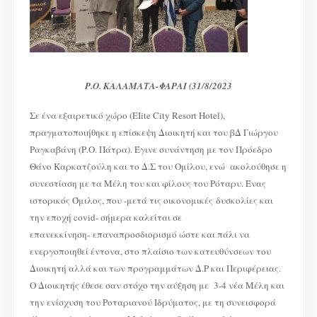
Ρ.Ο. ΚΑΛΑΜΑΤΑ-ΦΑΡΑΙ (31/8/2023
Σε ένα εξαιρετικό χώρο (EIite City Resort Hotel),
πραγματοποιήθηκε η επίσκεψη Διοικητή και του βΔ Γιώργου
Ραγκαβάνη (Ρ.Ο. Πάτρα). Έγινε συνάντηση με τον Πρόεδρο
Θάνο Καρκατζούλη και το Δ.Σ του Ομίλου, ενώ ακολούθησε η
συνεστίαση με τα Μέλη του και φίλους του Ρόταρυ. Ένας
ιστορικός Όμιλος, που -μετά τις οικονομικές δυσκολίες και
την εποχή covid- σήμερα καλείται σε
επανεκκίνηση- επαναπροσδιορισμό ώστε και πάλι να
ενεργοποιηθεί έντονα, στο πλαίσιο των κατευθύνσεων του
Διοικητή αλλά και των προγραμμάτων Δ.Ρ και Περιφέρειας.
Ο Διοικητής έθεσε σαν στόχο την αύξηση με 3-4 νέα Μέλη και
την ενίσχυση του Ροταριανού Ιδρύματος, με τη συνεισφορά