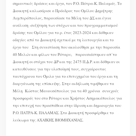
σημαντικές δράσεις και έργο, τον Ρ.Ο. Πάτρα-Κ. Παλαμάς. Το
Διοικητή καλωσόρισε ο Πρόεδρος του Ομίλου Δημήτρης
Λυμπερόπουλος, παρουσίασε τα Μέλη του ΔΣ και έγινε
ανάλυση -συζήτηση των στόχων και του προγραμματισμού
δράσης του Ομίλου για το ρ. έτος 2023-2024 και δόθηκαν
οδηγίες από το Διοικητή σχετικά με τη λειτουργία και το
έργο του Στη συνεστίαση που ακολούθησε με την παρουσία
40 Μελών και φίλων του Ρόταρυ, παρουσιάστηκαν απ΄το
Διοικητή οι στόχοι του ΔΡ και της 2475 Π.Δ.Ρ. και δόθηκαν οι
κατευθύνσεις για την υλοποίησή τους, συγχαίροντας
ταυτόχρονα τον Όμιλο για το επιτυχημένο του έργο και τη
διοργάνωση της επίσκεψης. Στην εκδήλωση τιμήθηκαν τα
Μέλη Κώστας Μανουσόπουλος για τα 40 χρόνια συνεχούς
προσφοράς του στο Ρόταρυ και Χρήστος Ασημακόπουλος για
την επιτυχή του προσπάθεια στην ίδρυση και δημιουργία του
Ρ.Ο. ΠΑΤΡΑ-Κ. ΠΑΛΑΜΑΣ. Στο Διοικητή προσφέρθηκε το
λεύκωμα της ΑΧΑΪΚΗΣ ΒΙΟΜΗΧΑΝΙΑΣ.