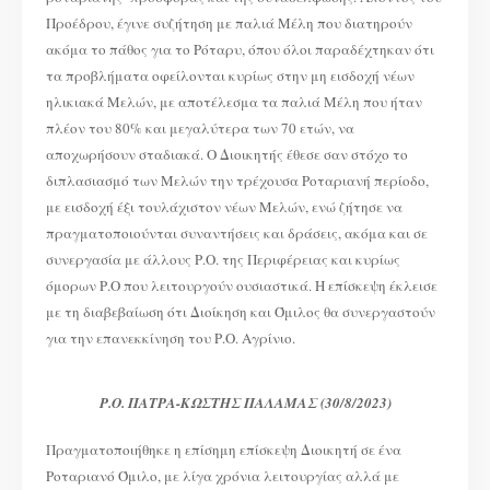
Προέδρου, έγινε συζήτηση με παλιά Μέλη που διατηρούν
ακόμα το πάθος για το Ρόταρυ, όπου όλοι παραδέχτηκαν ότι
τα προβλήματα οφείλονται κυρίως στην μη εισδοχή νέων
ηλικιακά Μελών, με αποτέλεσμα τα παλιά Μέλη που ήταν
πλέον του 80% και μεγαλύτερα των 70 ετών, να
αποχωρήσουν σταδιακά. Ο Διοικητής έθεσε σαν στόχο το
διπλασιασμό των Μελών την τρέχουσα Ροταριανή περίοδο,
με εισδοχή έξι τουλάχιστον νέων Μελών, ενώ ζήτησε να
πραγματοποιούνται συναντήσεις και δράσεις, ακόμα και σε
συνεργασία με άλλους Ρ.Ο. της Περιφέρειας και κυρίως
όμορων Ρ.Ο που λειτουργούν ουσιαστικά. Η επίσκεψη έκλεισε
με τη διαβεβαίωση ότι Διοίκηση και Όμιλος θα συνεργαστούν
για την επανεκκίνηση του Ρ.Ο. Αγρίνιο.
Ρ.Ο. ΠΑΤΡΑ-ΚΩΣΤΗΣ ΠΑΛΑΜΑΣ (30/8/2023)
Πραγματοποιήθηκε η επίσημη επίσκεψη Διοικητή σε ένα
Ροταριανό Όμιλο, με λίγα χρόνια λειτουργίας αλλά με