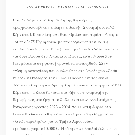
ΠΕΡΙΦΕΡΕΙΑΣ
ΣΕ
Ρ.Ο. ΚΕΡΚΥΡΑ-Ι. ΚΑΠΟΔΙΣΤΡΙΑΣ (25/8/2023)
ΡΟΤΑΡΙΑΝΟΥΣ
ΟΜΙΛΟΥΣ
Στις 25 Αυγούστου στην πόλη της Κέρκυρας,
πραγματοποιήθηκε η επίσημη επίσκεψη Διοικητή στον Ρ.Ο.
Κέρκυρα-Ι. Καποδίστριας. Ένας Όμιλος που τιμά το Ρόταρυ
και την 2475 Περιφέρεια, με την οργάνωσή του και τις
ετήσιες δράσεις του. Ένταξη νέων μελών στο δυναμικό του
και συνεισφορά στο Ροταριανό Ίδρυμα, είναι στόχοι που
δεδομένα και στη φετινή χρονιά θα επιτευχθούν. Στην
επίσημη συνεστίαση που ακολούθησε στο ξενοδοχείο «Corfu
Palace», ο Πρόεδρος του Ομίλου Γιάννης Κοντός έκανε
σύντομη ιστορική αναδρομή στην πορεία και το έργο του Ρ.Ο.
Κέρκυρα – Ι. Καποδίστριας και ζήτησε την αρωγή της
Περιφέρειας στο έργο του Ομίλου και κοινωνικό στόχο της
Ροταριανής χρονιάς 2023 – 2024, που είναι η δωρεά στο
Γενικό Νοσοκομείο Κέρκυρας τεσσάρων υπερσύγχρονων
κλινών αιμοληψίας για το Τμήμα Αιμοδοσίας,
προϋπολογισμού 10.000 €. Η εξαιρετική βραδιά έκλεισε με