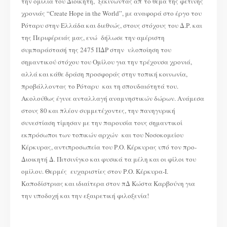
την ομιλία του Διοικητή, ξεκινώντας απ΄το θέμα της φετινής
χρονιάς “Create Hope in the World”, με αναφορά στο έργο του
Ρόταρυ στην Ελλάδα και διεθνώς, στους στόχους του Δ.Ρ. και
της Περιφέρειάς μας, ενώ δήλωσε την αμέριστη
συμπαράστασή της 2475 ΠΔΡ στην υλοποίηση του
σημαντικού στόχου του Ομίλου για την τρέχουσα χρονιά,
αλλά και κάθε δράση προσφοράς στην τοπική κοινωνία,
προβάλλοντας το Ρόταρυ και τη σπουδαιότητά του.
Ακολούθως έγινε ανταλλαγή αναμνηστικών δώρων. Ανάμεσα
στους 80 και πλέον συμμετέχοντες, την πανηγυρική
συνεστίαση τίμησαν με την παρουσία τους σημαντικοί
εκπρόσωποι των τοπικών αρχών και του Νοσοκομείου
Κέρκυρας, αντιπροσωπεία του Ρ.Ο. Κέρκυρας υπό τον προ-
Διοικητή Δ. Πιτσινίγκο και φυσικά τα μέλη και οι φίλοι του
ομίλου. Θερμές ευχαριστίες στον Ρ.Ο. Κέρκυρα-Ι.
Καποδίστριας και ιδιαίτερα στον πΔ Κώστα Καρβούνη για
την υποδοχή και την εξαιρετική φιλοξενία!