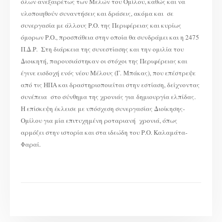
όλων ανεξαιρέτως των Μελών του Ομίλου, καθώς και να
υλοποιηθούν συναντήσεις και δράσεις, ακόμα και σε
συνεργασία με άλλους Ρ.Ο. της Περιφέρειας και κυρίως
όμορων Ρ.Ο., προσπάθεια στην οποία θα συνδράμει και η 2475
Π.Δ.Ρ. Στη διάρκεια της συνεστίασης και την ομιλία του
Διοικητή, παρουσιάστηκαν οι στόχοι της Περιφέρειας και
έγινε εισδοχή ενός νέου Μέλους (Γ. Μπάκας), που επέστρεψε
από τις ΗΠΑ και δραστηριοποιείται στην εστίαση, δείχνοντας
συνέπεια στο σύνθημα της χρονιάς για δημιουργία ελπίδας.
Η επίσκεψη έκλεισε με υπόσχεση συνεργασίας Διοίκησης-
Ομίλου για μία επιτυχημένη ροταριανή χρονιά, όπως
αρμόζει στην ιστορία και στα ιδεώδη του Ρ.Ο. Καλαμάτα-
Φαραί.