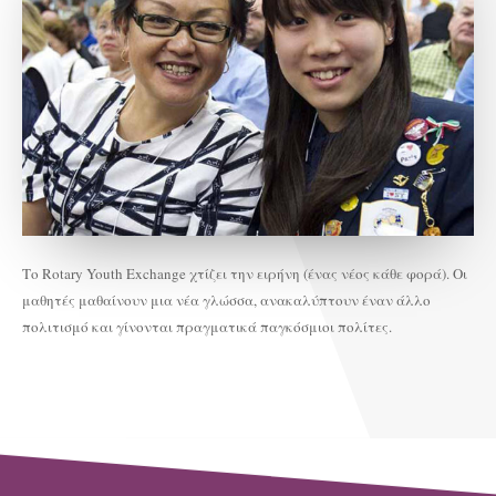
Το Rotary Youth Exchange χτίζει την ειρήνη (ένας νέος κάθε φορά). Οι
μαθητές μαθαίνουν μια νέα γλώσσα, ανακαλύπτουν έναν άλλο
πολιτισμό και γίνονται πραγματικά παγκόσμιοι πολίτες.